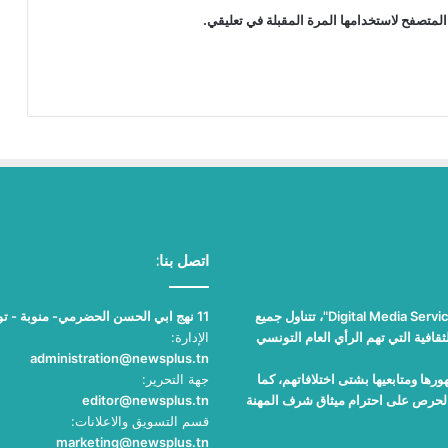
المتصفح لاستخدامها المرة المقبلة في تعليقي.
اتصل بنا:
"نيوز بلوس"، جريدة الكترونية مستقلة جامعة، تصدر عن مؤسسة "Digital Media Services"، تتناول جميع
11 نهج ابي الحسن الحضرمي- منوبة - تونس
قافية التي تهم الرأي العام التونسي
الإدارة:
administration@newsplus.tn
ها ومتابعيها بشتى اختلافاتهم، كما
جهة التحرير:
والحرص على احترام ميثاق شرف المهنة
editor@newsplus.tn
قسم التسويق والاعلانات:
marketing@newsplus.tn