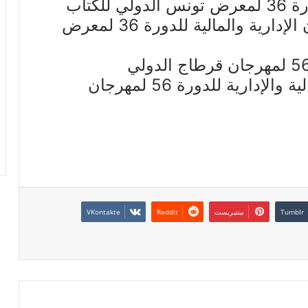
لكتاب
– علي صابحية: مديرا عاما للشؤون الإدارية والمالية للدورة 36 لمعرض
– مهدي النجار: مديرا للشؤون المالية والإدارية للدورة 56 لمهرجان
بينتيريست