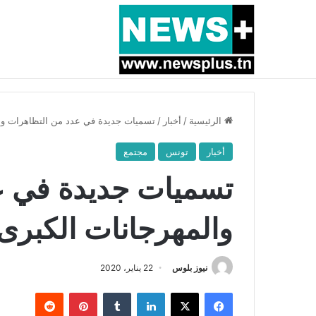
أخبار عاجلة
بسبب المرزوقي وبتكليف من سعيّد: الخارجية تستدعي
الرئيسية
/
أخبار
/
تسميات جديدة في عدد من التظاهرات وال
أخبار
تونس
مجتمع
تسميات جديدة في ع
والمهرجانات الكبرى
نيوز بلوس
22 يناير، 2020
فيسبوك
X
لينكدإن
بينتيريست