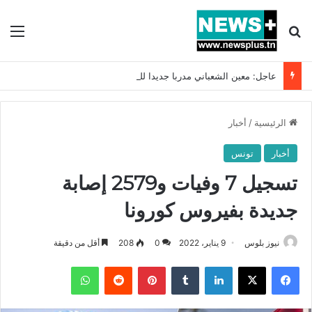
بحث عن
الق
عاجل: معين الشعباني مدربا جديدا للمنتخب التونسي !!
الرئيسية
/
أخبار
أخبار
تونس
تسجيل 7 وفيات و2579 إصابة
جديدة بفيروس كورونا
نيوز بلوس
9 يناير، 2022
0
208
أقل من دقيقة
فيسبوك
X
لينكدإن
بينتيريست
واتساب