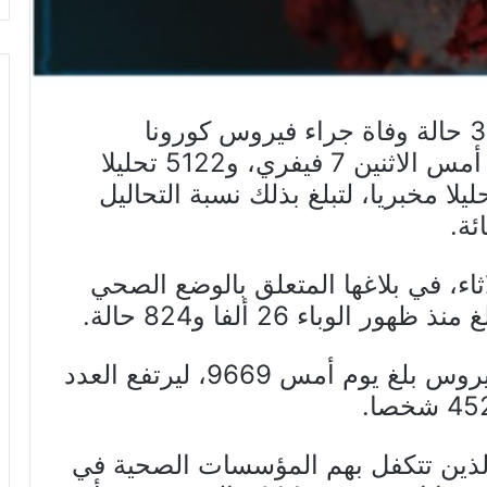
أعلنت وزارة الصحة عن تسجيل 38 حالة وفاة جراء فيروس كورونا
المستجد، تم التصريح بها أوليا يوم أمس الاثنين 7 فيفري، و5122 تحليلا
بيا من مجموع 15 ألفا و243 تحليلا مخبريا، لتبلغ بذلك نسبة التحاليل
ثاء، في بلاغها المتعلق بالوضع الصحي
الوباء 26 ألفا و824 حالة.
وأضافت أن عدد المتعافين من الفيروس بلغ يوم أمس 9669، ليرتفع العدد
لذين تتكفل بهم المؤسسات الصحية في