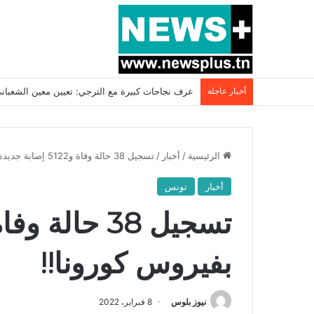
أخبار عاجلة
بسبب المرزوقي وبتكليف من سعيّد: الخارجية تستدعي
الرئيسية
/
أخبار
/
تسجيل 38 حالة وفاة و5122 إصابة جديدة بفيروس كورونا!!
أخبار
تونس
بفيروس كورونا!!
نيوز بلوس
8 فبراير، 2022