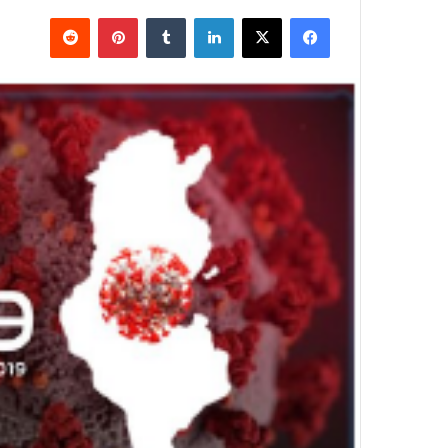
فيسبوك
X
لينكدإن
بينتيريست