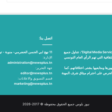
اتصل بنا:
"نيوز بلوس"، جريدة الكترونية مستقلة جامعة، تصدر عن مؤسسة "Digital Media Services"، تتناول جميع
11 نهج ابي الحسن الحضرمي- منوبة - تونس
قافية التي تهم الرأي العام التونسي
الإدارة:
administration@newsplus.tn
ها ومتابعيها بشتى اختلافاتهم، كما
جهة التحرير:
والحرص على احترام ميثاق شرف المهنة
editor@newsplus.tn
قسم التسويق والاعلانات:
marketing@newsplus.tn
نيوز بلوس جميع الحقوق محفوظة © 2017-2026