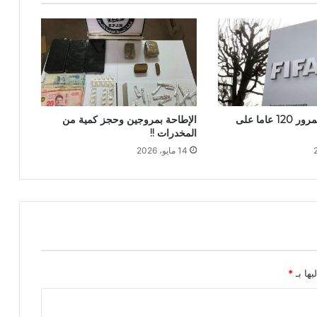
“فيفا” يحتفل بمرور 120 عاما على
الإطاحة بمروجين وحجز كمية من
المخدرات !!
14 مايو، 2026
يها بـ
*