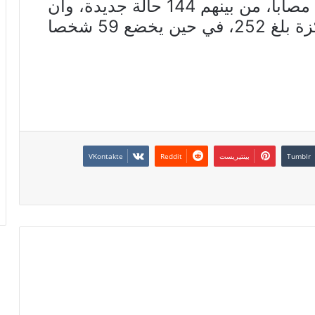
القطاعين العام والخاص بلغ 1466 مصابا، من بينهم 144 حالة جديدة، وأن
عدد المقيمين بأقسام العناية المركزة بلغ 252، في حين يخضع 59 شخصا
بينتيريست