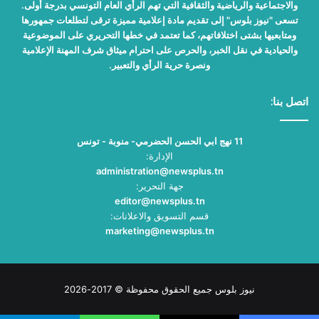
والاجتماعية والرياضية والثقافية التي تهم الرأي العام التونسي بدرجة أولى.
تسعى "نيوز بلوس" إلى تقديم مادة إعلامية مميزة ترقى لتطلعات جمهورها
ومتابعيها بشتى اختلافاتهم، كما تعتمد في خطها التحريري على الموضوعية
والحيادية في نقل الخبر، والحرص على احترام ميثاق شرف المهنة الإعلامية
ونصرة حرية الرأي والتعبير.
اتصل بنا:
11 نهج ابي الحسن الحضرمي- منوبة - تونس
الإدارة:
administration@newsplus.tn
جهة التحرير:
editor@newsplus.tn
قسم التسويق والاعلانات:
marketing@newsplus.tn
نيوز بلوس جميع الحقوق محفوظة © 2017-2026