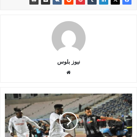
نيوز بلوس
موقع
الويب