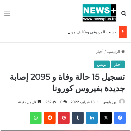
بحث عن
الق
بسبب المرزوقي وبتكليف من سعيّد: الخارجية تستدعي السفيرة الفرنسية بتونس وتبلغها احتجاجا شديد اللهجة !!
الرئيسية
/
أخبار
أخبار
تونس
تسجيل 15 حالة وفاة و 2095 إصابة
جديدة بفيروس كورونا
نيوز بلوس
13 فبراير، 2022
0
262
أقل من دقيقة
فيسبوك
X
لينكدإن
بينتيريست
واتساب