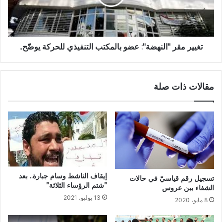
تغيير مقر "النهضة": عضو بالمكتب التنفيذي للحركة يوضّح..
مقالات ذات صلة
إيقاف الناشط وسام جبارة.. بعد
تسجيل رقم قياسيّ في حالات
”شتم الرؤساء الثلاثة”
الشفاء ببن عروس
13 يوليو، 2021
8 مايو، 2020