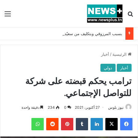
بحث عن
الق
بسبب المرزوقي وبتكليف من سعيّد: الخارجية تستدعي السفيرة الفرنسية بتونس وتبلغها احتجاجا شديد اللهجة !!
الرئيسية
/
أخبار
أخبار
دولي
ترامب يحكم قبضته على شركة
للتواصل الإجتماعي.
نيوز بلوس
27 أكتوبر، 2021
0
234
دقيقة واحدة
فيسبوك
X
لينكدإن
بينتيريست
واتساب