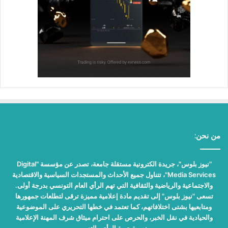
من نحن:
"نيوز بلوس"، جريدة الكترونية مستقلة جامعة، تصدر عن مؤسسة "Digital
Media Services"، تتناول جميع الأحداث والمستجدات السياسية والاقتصادية
والاجتماعية والرياضية والثقافية التي تهم الرأي العام التونسي بدرجة أولى.
تسعى "نيوز بلوس" إلى تقديم مادة إعلامية مميزة ترقى لتطلعات جمهورها
ومتابعيها بشتى اختلافاتهم، كما تعتمد في خطها التحريري على الموضوعية
والحيادية في نقل الخبر، والحرص على احترام ميثاق شرف المهنة الإعلامية