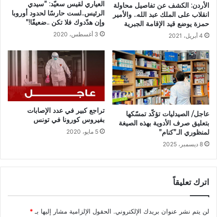
العياري لقيس سعيّد: ”سيدي
الأردن: الكشف عن تفاصيل محاولة
الرئيس..لست حارسًا لحدود أوروبا
انقلاب على الملك عبد الله.. والأمير
وإن هدّدوك فلا تكن ..ضعيفًا!”
حمزة يوضع قيد الإقامة الجبرية
3 أغسطس، 2020
4 أبريل، 2021
تراجع كبير في عدد الإصابات
عاجل/ الصيدليات تؤكّد تمسّكها
بفيروس كورونا في تونس
بتعليق صرف الأدوية بهذه الصيغة
5 مايو، 2020
لمنظوري الـ”كنام”
8 ديسمبر، 2025
اترك تعليقاً
لن يتم نشر عنوان بريدك الإلكتروني.
الحقول الإلزامية مشار إليها بـ
*