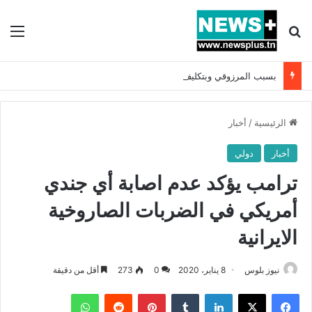
بحث عن
الق
بسبب المرزوقي وبتكليف من سعيّد: الخارجية تستدعي السفيرة الفرنسية بتونس وتبلغها احتجاجا شديد اللهجة !!
الرئيسية
/
أخبار
أخبار
دولي
ترامب يؤكد عدم اصابة أي جندي
أمريكي في الضربات الصاروخية
الايرانية
نيوز بلوس
8 يناير، 2020
0
273
أقل من دقيقة
فيسبوك
X
لينكدإن
بينتيريست
واتساب