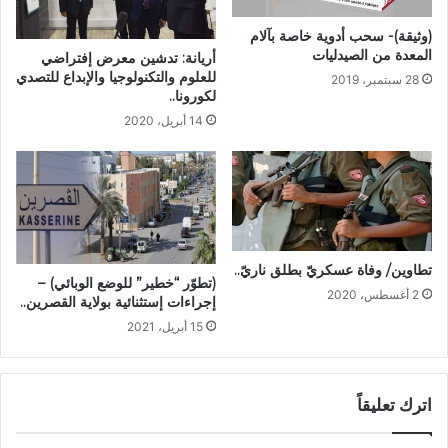
(وثيقة)- سحب أدوية خاصة بآلام
المعدة من الصيدليات
أريانة: تدشين معرض إفتراضي
للعلوم والتكنولوجيا والإبداع للتصدي
28 سبتمبر، 2019
لكورونا..
14 أبريل، 2020
تطاوين/ وفاة عسكريّ بطلق ناريّ..
(تطوّر “خطير” للوضع الوبائي) –
2 أغسطس، 2020
إجراءات إستثنائية بولاية القصرين..
15 أبريل، 2021
اترك تعليقاً