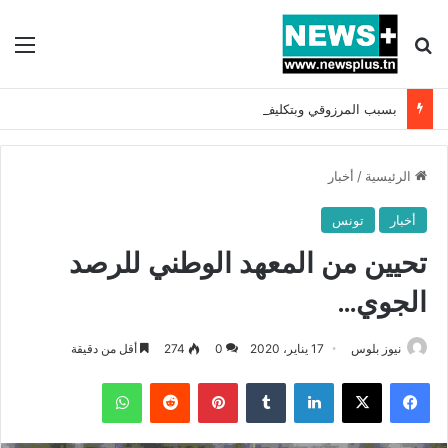
بحث عن
الق
بسبب المرزوقي وبتكليف من سعيّد: الخارجية تستدعي السفيرة الفرنسية بتونس وتبلغها احتجاجا شديد اللهجة !!
الرئيسية
/
أخبار
أخبار
تونس
تحيين من المعهد الوطني للرصد
الجوي…
نيوز بلوس
17 يناير، 2020
0
274
أقل من دقيقة
فيسبوك
X
لينكدإن
بينتيريست
واتساب