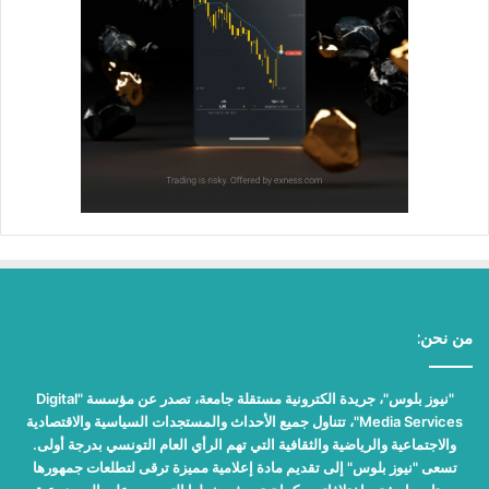
من نحن:
"نيوز بلوس"، جريدة الكترونية مستقلة جامعة، تصدر عن مؤسسة "Digital
Media Services"، تتناول جميع الأحداث والمستجدات السياسية والاقتصادية
والاجتماعية والرياضية والثقافية التي تهم الرأي العام التونسي بدرجة أولى.
تسعى "نيوز بلوس" إلى تقديم مادة إعلامية مميزة ترقى لتطلعات جمهورها