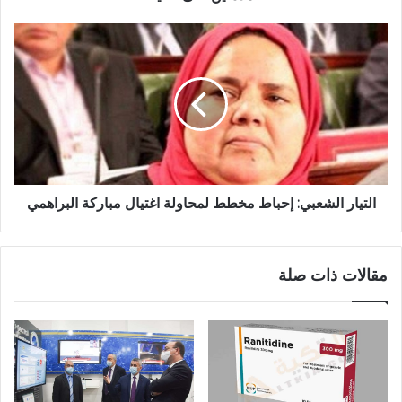
التيار الشعبي: إحباط مخطط لمحاولة اغتيال مباركة البراهمي
مقالات ذات صلة