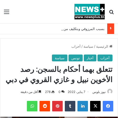
بحث عن
الق
بسبب المرزوقي وبتكليف من سعيّد: الخارجية تستدعي السفيرة الفرنسية بتونس وتبلغها احتجاجا شديد اللهجة !!
الرئيسية
/
سياسة
/
أحزاب
أحزاب
أخبار
تونس
سياسة
تتعلق بهما أحكام بالسجن: رصد
الأخوين نبيل و غازي القروي في دبي
نيوز بلوس
7 يناير، 2022
0
278
أقل من دقيقة
فيسبوك
X
لينكدإن
بينتيريست
واتساب