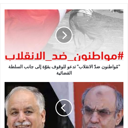
"مُواطنون ضدّ الانقلاب" تدعو للوقوف بقوّة إلى جانب السلطة
القضائية