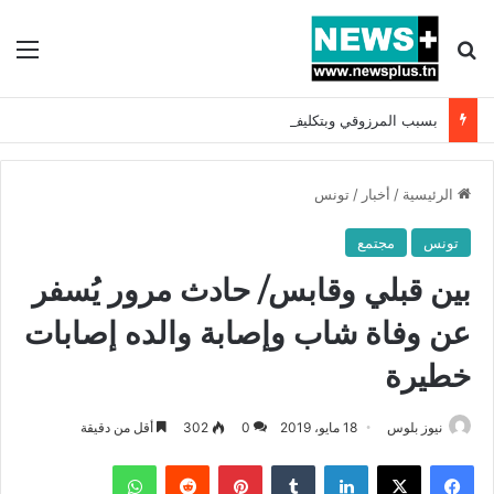
بحث عن
الق
بسبب المرزوقي وبتكليف من سعيّد: الخارجية تستدعي السفيرة الفرنسية بتونس وتبلغها احتجاجا شديد اللهجة !!
الرئيسية
/
أخبار
/
تونس
تونس
مجتمع
بين قبلي وقابس/ حادث مرور يُسفر
عن وفاة شاب وإصابة والده إصابات
خطيرة
نيوز بلوس
18 مايو، 2019
0
302
أقل من دقيقة
فيسبوك
X
لينكدإن
بينتيريست
واتساب