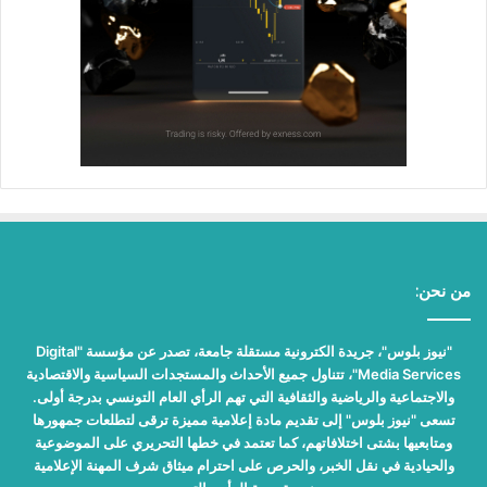
من نحن:
"نيوز بلوس"، جريدة الكترونية مستقلة جامعة، تصدر عن مؤسسة "Digital
Media Services"، تتناول جميع الأحداث والمستجدات السياسية والاقتصادية
والاجتماعية والرياضية والثقافية التي تهم الرأي العام التونسي بدرجة أولى.
تسعى "نيوز بلوس" إلى تقديم مادة إعلامية مميزة ترقى لتطلعات جمهورها
ومتابعيها بشتى اختلافاتهم، كما تعتمد في خطها التحريري على الموضوعية
والحيادية في نقل الخبر، والحرص على احترام ميثاق شرف المهنة الإعلامية