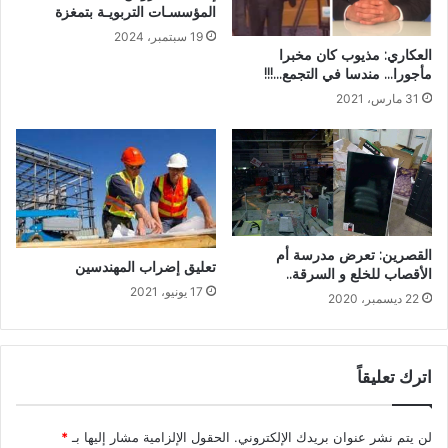
المؤسسـات التربويـة بتمغزة
19 سبتمبر، 2024
العكاري: مذيوب كان مخبرا
مأجورا… مندسا في التجمع…!!!
31 مارس، 2021
القصرين: تعرض مدرسة أم
تعليق إضراب المهندسين
الأقصاب للخلع و السرقة..
17 يونيو، 2021
22 ديسمبر، 2020
اترك تعليقاً
لن يتم نشر عنوان بريدك الإلكتروني.
الحقول الإلزامية مشار إليها بـ
*