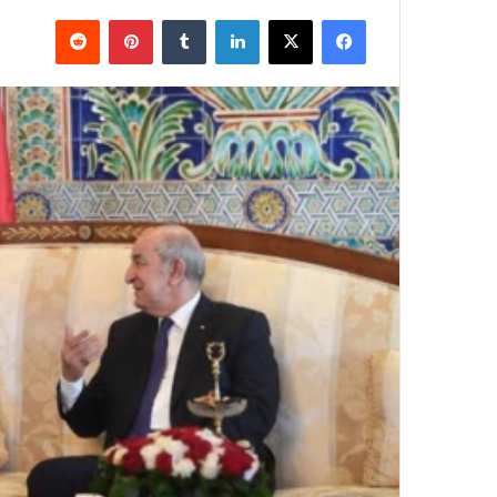
فيسبوك
X
لينكدإن
بينتيريست