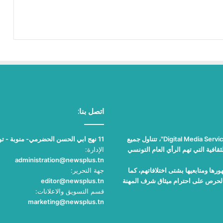
اتصل بنا:
"نيوز بلوس"، جريدة الكترونية مستقلة جامعة، تصدر عن مؤسسة "Digital Media Services"، تتناول جميع
11 نهج ابي الحسن الحضرمي- منوبة - تونس
قافية التي تهم الرأي العام التونسي
الإدارة:
administration@newsplus.tn
ها ومتابعيها بشتى اختلافاتهم، كما
جهة التحرير:
والحرص على احترام ميثاق شرف المهنة
editor@newsplus.tn
قسم التسويق والاعلانات:
marketing@newsplus.tn