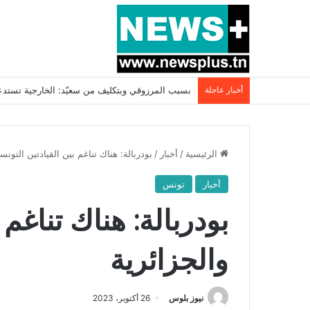
أخبار عاجلة
بسبب المرزوقي وبتكليف من سعيّد: الخارجية تستدعي
الرئيسية
/
أخبار
/
بودربالة: هناك تناغم بين القيادتين التونس
أخبار
تونس
بودربالة: هناك تناغم 
والجزائرية
نيوز بلوس
26 أكتوبر، 2023