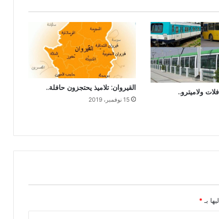
القيروان: تلاميذ يحتجزون حافلة..
لات ولاميترو..
15 نوفمبر، 2019
يها بـ
*