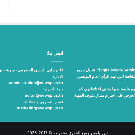
اتصل بنا:
"نيوز بلوس"، جريدة الكترونية مستقلة جامعة، تصدر عن مؤسسة "Digital Media Services"، تتناول جميع
11 نهج ابي الحسن الحضرمي- منوبة - تونس
قافية التي تهم الرأي العام التونسي
الإدارة:
administration@newsplus.tn
ها ومتابعيها بشتى اختلافاتهم، كما
جهة التحرير:
والحرص على احترام ميثاق شرف المهنة
editor@newsplus.tn
قسم التسويق والاعلانات:
marketing@newsplus.tn
نيوز بلوس جميع الحقوق محفوظة © 2017-2026