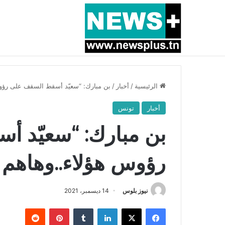
أخبار عاجلة
بسبب المرزوقي وبتكليف من سعيّد: الخارجية تستدعي
الرئيسية
/
أخبار
/
بن مبارك: “سعيّد أسقط السقف على رؤوس 
أخبار
تونس
بن مبارك: “سعيّد 
رؤوس هؤلاء..وهاهم ف
نيوز بلوس
14 ديسمبر، 2021
فيسبوك
X
لينكدإن
بينتيريست