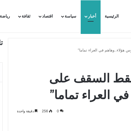
الرئيسية
أخبار
سياسة
اقتصاد
ثقافة
رياضة
 السفيرة الفرنسية بتونس وتبلغها احتجاجا شديد اللهجة !!
ت
هؤلاء..وهاهم في العراء تماما”
أسقط السقف على
ي العراء تماما”
0
256
دقيقة واحدة