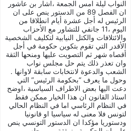
النواب ليلة امس الجمعة ،اشار بن عاشور
ان الفصل 89 من الدستور ينص على ان
الرئيس له أجل عشرة أيام انطلاقا من
اليوم ،11 جانفي للتشاور مع الأحزاب
والائتلافات والكتل النيابية لتكليف الشخصية
الأقدر التي تقوم بتكوين حكومة في أجل
أقصاه شهر ثم التصويت عليها ومنحها الثقة
وان تعذر ذلك يتم حل مجلس نواب
الشعب والدعوة لانتخابات سابقة لاوانها .
وحول ما يعرف “بحكومة الرئيس” التي
دعت اليها بعض الاطراف السياسية ،اوضح
استاذ القانون ان هذا الخيار ممكن فقط
في النظام الرئاسي اما في النظام الحالي
لتونس فلا معنى له سياسيا او قانونيا
ودستوريا مؤكدا ان الدستور التونسي ينص
على ان الحكومة منبيثقة من مجلس