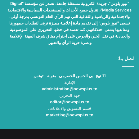
"نيوز بلوس"، جريدة الكترونية مستقلة جامعة، تصدر عن مؤسسة "Digital
Media Services"، تتناول جميع الأحداث والمستجدات السياسية والاقتصادية
والاجتماعية والرياضية والثقافية التي تهم الرأي العام التونسي بدرجة أولى.
تسعى "نيوز بلوس" إلى تقديم مادة إعلامية مميزة ترقى لتطلعات جمهورها
ومتابعيها بشتى اختلافاتهم، كما تعتمد في خطها التحريري على الموضوعية
والحيادية في نقل الخبر، والحرص على احترام ميثاق شرف المهنة الإعلامية
ونصرة حرية الرأي والتعبير.
اتصل بنا:
11 نهج ابي الحسن الحضرمي- منوبة - تونس
الإدارة:
administration@newsplus.tn
جهة التحرير:
editor@newsplus.tn
قسم التسويق والاعلانات:
marketing@newsplus.tn