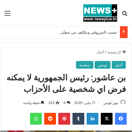
بحث عن
الق
بسبب المرزوقي وبتكليف من سعيّد: الخارجية تستدعي السفيرة الفرنسية بتونس وتبلغها احتجاجا شديد اللهجة !!
الرئيسية
/
أخبار
أخبار
تونس
سياسة
بن عاشور: رئيس الجمهورية لا يمكنه
فرض اي شخصية على الأحزاب
نيوز بلوس
11 يناير، 2020
0
242
دقيقة واحدة
فيسبوك
X
لينكدإن
بينتيريست
واتساب