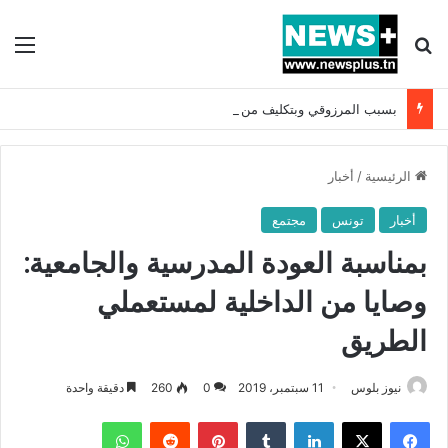
بحث عن
الق
بسبب المرزوقي وبتكليف من سعيّد: الخارجية تستدعي السفيرة الفرنسية بتونس وتبلغها احتجاجا شديد اللهجة !!
الرئيسية
/
أخبار
أخبار
تونس
مجتمع
بمناسبة العودة المدرسية والجامعية:
وصايا من الداخلية لمستعملي
الطريق
نيوز بلوس
11 سبتمبر، 2019
0
260
دقيقة واحدة
فيسبوك
X
لينكدإن
بينتيريست
واتساب