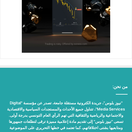
من نحن:
"نيوز بلوس"، جريدة الكترونية مستقلة جامعة، تصدر عن مؤسسة "Digital
Media Services"، تتناول جميع الأحداث والمستجدات السياسية والاقتصادية
والاجتماعية والرياضية والثقافية التي تهم الرأي العام التونسي بدرجة أولى.
تسعى "نيوز بلوس" إلى تقديم مادة إعلامية مميزة ترقى لتطلعات جمهورها
ومتابعيها بشتى اختلافاتهم، كما تعتمد في خطها التحريري على الموضوعية