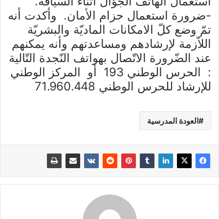
استعمال الهاتف الجوّال أثناء السّياقة.
-ضرورة استعمال حزام الأمان. وأكدت أنه
تمّ وضع كلّ الامكانات الماديّة والبشريّة
اللاّزمة لإرشادهم ومساعدتهم وأنه يمكنهم
عند الضّرورة الاتّصال بهواتف النّجدة التّالية
: الحرس الوطني 193 أو المركز الوطني
للإرشاد للحرس الوطني 71.960.448
العودة المدرسية