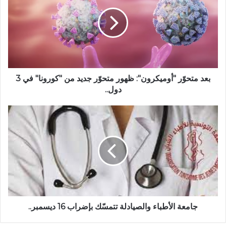
بعد متحوّر "أوميكرون": ظهور متحوّر جديد من "كورونا" في 3
دول..
جامعة الأطباء والصيادلة تتمسّك بإضراب 16 ديسمبر..