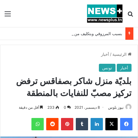
بحث عن
الق
بسبب المرزوقي وبتكليف من سعيّد: الخارجية تستدعي السفيرة الفرنسية بتونس وتبلغها احتجاجا شديد اللهجة !!
الرئيسية
/
أخبار
أخبار
تونس
بلديّة منزل شاكر بصفاقس ترفض
تركيز مصبّ للنفايات بالمنطقة
نيوز بلوس
8 ديسمبر، 2021
0
233
أقل من دقيقة
فيسبوك
X
لينكدإن
بينتيريست
واتساب