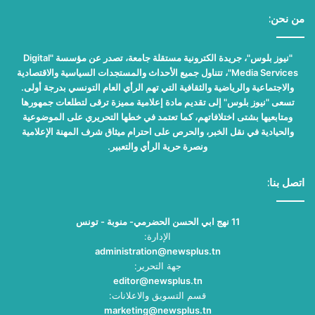
من نحن:
"نيوز بلوس"، جريدة الكترونية مستقلة جامعة، تصدر عن مؤسسة "Digital
Media Services"، تتناول جميع الأحداث والمستجدات السياسية والاقتصادية
والاجتماعية والرياضية والثقافية التي تهم الرأي العام التونسي بدرجة أولى.
تسعى "نيوز بلوس" إلى تقديم مادة إعلامية مميزة ترقى لتطلعات جمهورها
ومتابعيها بشتى اختلافاتهم، كما تعتمد في خطها التحريري على الموضوعية
والحيادية في نقل الخبر، والحرص على احترام ميثاق شرف المهنة الإعلامية
ونصرة حرية الرأي والتعبير.
اتصل بنا:
11 نهج ابي الحسن الحضرمي- منوبة - تونس
الإدارة:
administration@newsplus.tn
جهة التحرير:
editor@newsplus.tn
قسم التسويق والاعلانات:
marketing@newsplus.tn