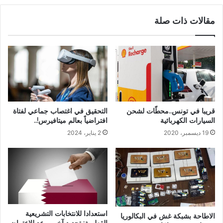
مقالات ذات صلة
التحقيق في اغتصاب جماعي لفتاة
قريبا في تونس..محطّات لشحن
افتراضياً بعالم ميتافيرس!..
السيارات الكهربائية
2 يناير، 2024
19 ديسمبر، 2020
استعدادا للانتخابات التشريعية
الاطاحة بشبكة غش في البكالوريا
القطرية: تحديد آخر موعد للاعتراض