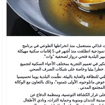
ة منوبة من جميع أكثر من 500 لتر زيت غذائي مستعمل، منذ انخراطها الطوعي في برنامج
تثمين الزيوت الغذائية المستعملة في إطار تجربة نموذجية انطلقت منذ أشهر في 5 إقامات سكنية مهيكلة
ير البلدية فتحي درواز لصحفية “وات”.
فكير في تعميم التجربة بمختلف الأحياء السكنية لتجميع
د خطرا بيئيا وخاصة على شبكات الصرف الصحي.
ي للنظافة والعناية بالبيئة، نظّمت البلدية يوما تحسيسيا
وض مانلوحوه، الأولى نثمنوه”، وذلك بالتعاون مع الوكالة
لمجتمع المدني .
ى غرار الكشافة التونسية، ومنظمة الدفاع عن
نة الدندان ومنوبة وحماية التراث، ونادي الأطفال