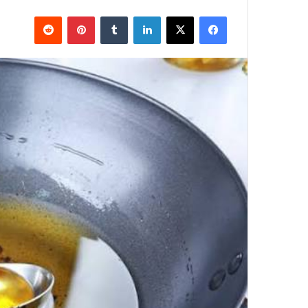
فيسبوك
X
لينكدإن
بينتيريست