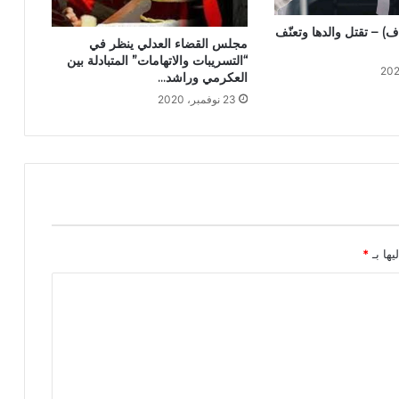
) – تقتل والدها وتعنّف
مجلس القضاء العدلي ينظر في
“التسريبات والاتهامات” المتبادلة بين
العكرمي وراشد…
23 نوفمبر، 2020
يها بـ
*