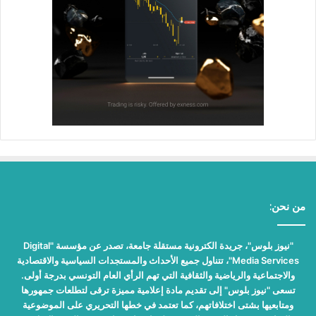
من نحن:
"نيوز بلوس"، جريدة الكترونية مستقلة جامعة، تصدر عن مؤسسة "Digital
Media Services"، تتناول جميع الأحداث والمستجدات السياسية والاقتصادية
والاجتماعية والرياضية والثقافية التي تهم الرأي العام التونسي بدرجة أولى.
تسعى "نيوز بلوس" إلى تقديم مادة إعلامية مميزة ترقى لتطلعات جمهورها
ومتابعيها بشتى اختلافاتهم، كما تعتمد في خطها التحريري على الموضوعية