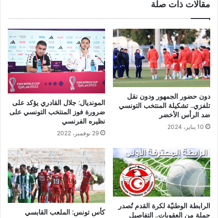
مقالات ذات صلة
دون حضور الجمهور ودون نقل
المونديال: جلال القادري يؤكد على
تلفزي.. تشكيلة المنتخب التونسي
ضرورة فوز المنتخب التونسي على
ضد الرأس الأخضر
نظيره الفرنسي
10 يناير، 2024
29 نوفمبر، 2022
الرابطة الوطنيّة لكرة القدم تُصدر
كأس تونس: الملعب القابسي
جملة من العقوبات.. التفاصيل