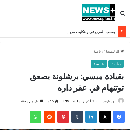
بحث عن
الق
بسبب المرزوقي وبتكليف من سعيّد: الخارجية تستدعي السفيرة الفرنسية بتونس وتبلغها احتجاجا شديد اللهجة !!
الرئيسية
/
رياضة
رياضة
عالمية
بقيادة ميسي: برشلونة يصعق
توتنهام في عقر داره
نيوز بلوس
3 أكتوبر، 2018
1
345
أقل من دقيقة
فيسبوك
X
لينكدإن
بينتيريست
واتساب