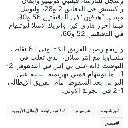
وسجل للبارسا، فيليبي كوتينيو وإيفان
راكيتيتش في الدقائق 2 و28، وليونيل
ميسي “هدفين” في الدقيقتين 56 و90،
فيما أحرز هاري كين وإيريك لاميلا لتوتنهام
في الدقيقتين 52 و66.
وارتفع رصيد الفريق الكاتالوني لـ6 نقاط،
متساويا مع إنتر ميلان، الذي تغلب في
التوقيت ذاته على بي إس في أيندهوفن 2-
1، أما توتنهام فمني بهزيمته الثانية على
التوالي بعد السقوط أمام الفريق الإيطالي
1-2 في الجولة الأولى.
برشلونة
توتنهام
كأس رابطة الأبطال الأروبية
ميسي