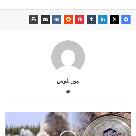
نيوز بلوس
موقع
الويب