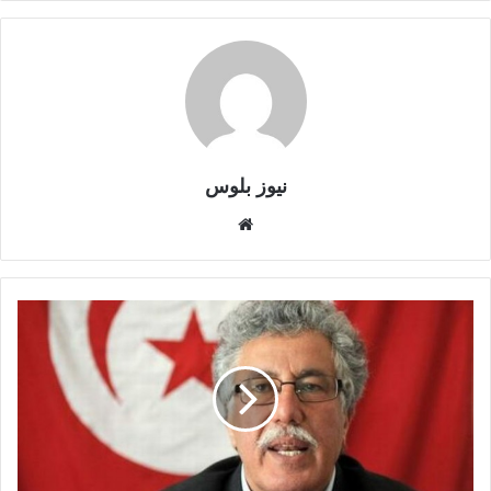
نيوز بلوس
موقع
الويب