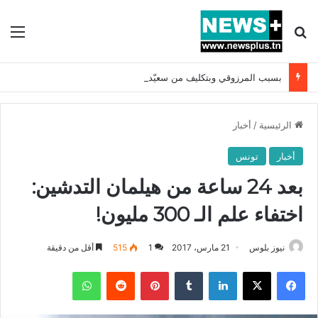
بحث عن
الق
بسبب المرزوقي وبتكليف من سعيّد: الخارجية تستدعي السفيرة الفرنسية بتونس وتبلغها احتجاجا شديد اللهجة !!
الرئيسية
/
أخبار
أخبار
تونس
بعد 24 ساعة من هيلمان التدشين:
اختفاء علم الـ 300 مليون!
نيوز بلوس
21 مارس، 2017
1
515
أقل من دقيقة
فيسبوك
X
لينكدإن
بينتيريست
واتساب