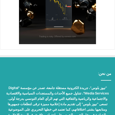
من نحن:
"نيوز بلوس"، جريدة الكترونية مستقلة جامعة، تصدر عن مؤسسة "Digital
Media Services"، تتناول جميع الأحداث والمستجدات السياسية والاقتصادية
والاجتماعية والرياضية والثقافية التي تهم الرأي العام التونسي بدرجة أولى.
تسعى "نيوز بلوس" إلى تقديم مادة إعلامية مميزة ترقى لتطلعات جمهورها
ومتابعيها بشتى اختلافاتهم، كما تعتمد في خطها التحريري على الموضوعية
والحيادية في نقل الخبر، والحرص على احترام ميثاق شرف المهنة الإعلامية