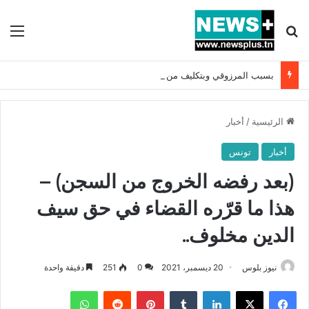
بحث عن
الق
بسبب المرزوقي وبتكليف من سعيّد: الخارجية تستدعي السفيرة الفرنسية بتونس وتبلغها احتجاجا شديد اللهجة !!
الرئيسية
/
أخبار
أخبار
تونس
(بعد رفضه الخروج من السجن) –
هذا ما قرّره القضاء في حق سيف
الدين مخلوف..
نيوز بلوس
20 ديسمبر، 2021
0
251
دقيقة واحدة
فيسبوك
X
لينكدإن
بينتيريست
واتساب