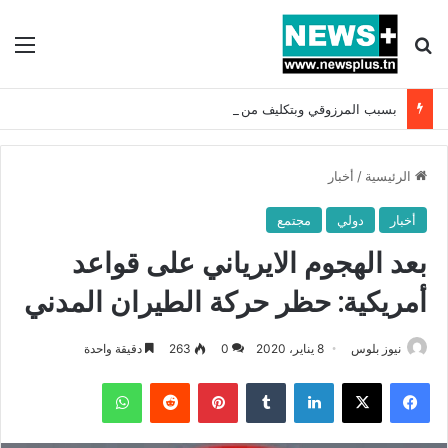
بحث عن
الق
بسبب المرزوقي وبتكليف من سعيّد: الخارجية تستدعي السفيرة الفرنسية بتونس وتبلغها احتجاجا شديد اللهجة !!
الرئيسية
/
أخبار
أخبار
دولي
مجتمع
بعد الهجوم الايرياني على قواعد
أمريكية: حظر حركة الطيران المدني
نيوز بلوس
8 يناير، 2020
0
263
دقيقة واحدة
فيسبوك
X
لينكدإن
بينتيريست
واتساب