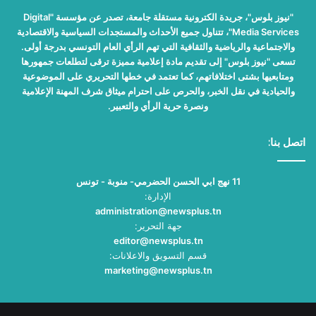
"نيوز بلوس"، جريدة الكترونية مستقلة جامعة، تصدر عن مؤسسة "Digital
Media Services"، تتناول جميع الأحداث والمستجدات السياسية والاقتصادية
والاجتماعية والرياضية والثقافية التي تهم الرأي العام التونسي بدرجة أولى.
تسعى "نيوز بلوس" إلى تقديم مادة إعلامية مميزة ترقى لتطلعات جمهورها
ومتابعيها بشتى اختلافاتهم، كما تعتمد في خطها التحريري على الموضوعية
والحيادية في نقل الخبر، والحرص على احترام ميثاق شرف المهنة الإعلامية
ونصرة حرية الرأي والتعبير.
اتصل بنا:
11 نهج ابي الحسن الحضرمي- منوبة - تونس
الإدارة:
administration@newsplus.tn
جهة التحرير:
editor@newsplus.tn
قسم التسويق والاعلانات:
marketing@newsplus.tn