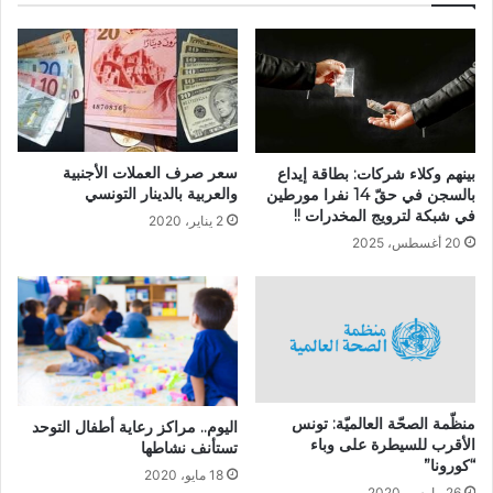
سعر صرف العملات الأجنبية
بينهم وكلاء شركات: بطاقة إيداع
والعربية بالدينار التونسي
بالسجن في حقّ 14 نفرا مورطين
في شبكة لترويج المخدرات !!
2 يناير، 2020
20 أغسطس، 2025
منظّمة الصحّة العالميّة: تونس
اليوم.. مراكز رعاية أطفال التوحد
الأقرب للسيطرة على وباء
تستأنف نشاطها
“كورونا”
18 مايو، 2020
26 مارس، 2020