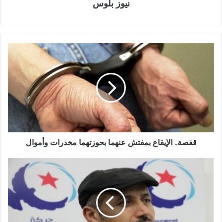
نيوز بلوس
قفصة.. الإيقاع بمفتش عنهما بحوزتهما مخدرات وأموال