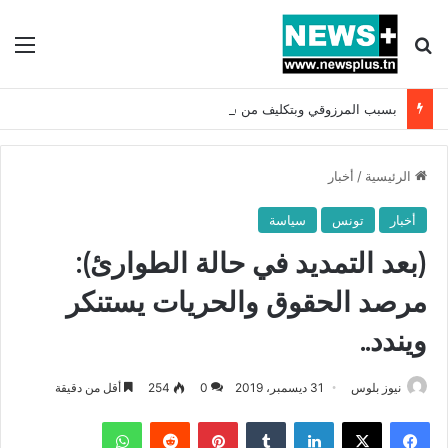
بحث عن
الق
بسبب المرزوقي وبتكليف من سعيّد: الخارجية تستدعي السفيرة الفرنسية بتونس وتبلغها احتجاجا شديد اللهجة !!
الرئيسية
/
أخبار
أخبار
تونس
سياسة
(بعد التمديد في حالة الطوارئ):
مرصد الحقوق والحريات يستنكر
ويندد..
نيوز بلوس
31 ديسمبر، 2019
0
254
أقل من دقيقة
فيسبوك
X
لينكدإن
بينتيريست
واتساب