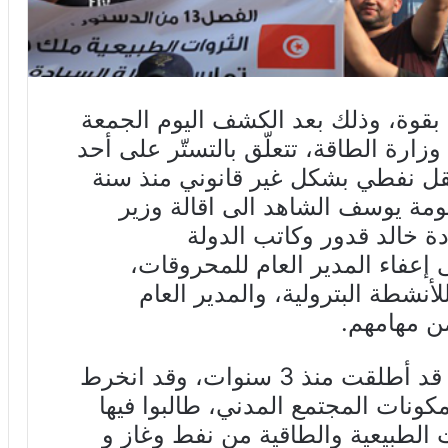
 بقوة، وذلك بعد الكشف اليوم الجمعة
د في وزارة الطاقة، تتعلّق بالتستّر على أحد
حقل نفطي بشكل غير قانوني منذ سنة
حكومة يوسف الشاهد الى اقالة وزير
ة خالد قدور وكاتب الدولة
إعفاء المدير العام للمحروقات،
أنشطة البترولية، والمدير العام
من مهامهم.
يذكر أن حملة “وينو البترول” كانت قد أطلقت منذ 3 سنوات، وقد انخرط
نات المجتمع المدني، طالبوا فيها
لطبيعية والطاقية من نفط وغاز و