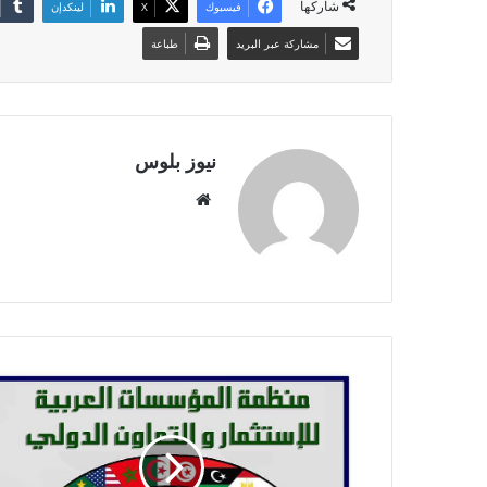
شاركها
فيسبوك
X
لينكدإن
مشاركة عبر البريد
طباعة
نيوز بلوس
موقع
الويب