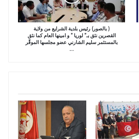
( بالصور) رئيس بلدية الشرايع من ولاية
القصرين نثق بـ” لوريا ” و امينها العام كما نثق
بالمستثمر سليم الشارني عضو مجلسها الموقّر
….