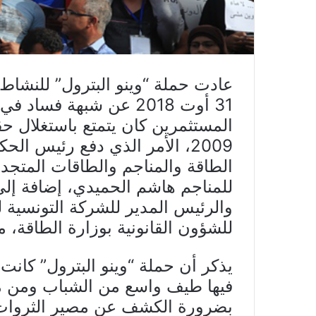
عادت حملة “وينو البترول” للنشاط
31 أوت 2018 عن شبهة فسا
المستثمرين كان يتمتع باستغلال 
2009، الأمر الذي دفع رئيس ال
الطاقة والمناجم والطاقات المتجدد
للمناجم هاشم الحميدي، إضافة إلى 
والرئيس المدير للشركة التونسية لل
للشؤون القانونية بوزارة الطاقة، 
فيها طيف واسع من الشباب ومن مكو
بضرورة الكشف عن مصير الثروات ا