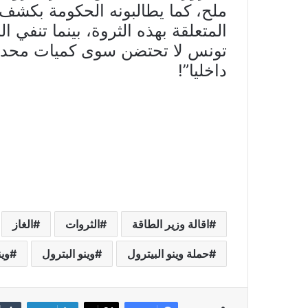
ملح، كما يطالبونه الحكومة بكشف
المتعلقة بهذه الثروة، بينما تنفي ا
تونس لا تحتضن سوى كميات محدودة
داخليا”!
اقالة وزير الطاقة
الثروات
الغاز
حملة وينو البيترول
وينو البترول
وين