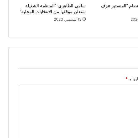
صام “المنستير تنزف
سامي الطاهري: “المنظمة الشغيلة
ستعلن موقفها من الانتخابات المحلية”
13 سبتمبر، 2023
يها بـ
*