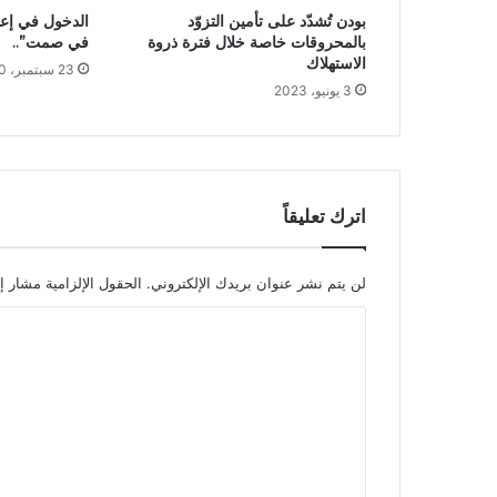
بودن تُشدّد على تأمين التزوّد
الدخول في إعت
بالمحروقات خاصة خلال فترة ذروة
في صمت”..
الاستهلاك
23 سبتمبر، 2020
3 يونيو، 2023
اترك تعليقاً
لن يتم نشر عنوان بريدك الإلكتروني.
الحقول الإلزامية مشار إل
ا
ل
ت
ع
ل
ي