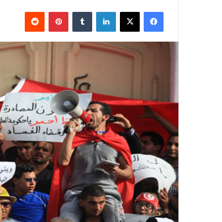
فيسبوك
X
لينكدإن
بينتيريست