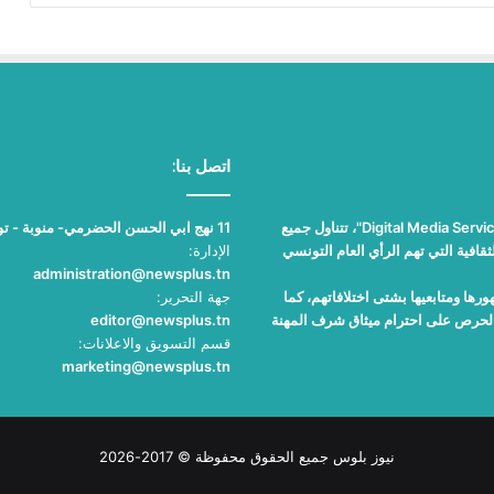
اتصل بنا:
"نيوز بلوس"، جريدة الكترونية مستقلة جامعة، تصدر عن مؤسسة "Digital Media Services"، تتناول جميع
11 نهج ابي الحسن الحضرمي- منوبة - تونس
قافية التي تهم الرأي العام التونسي
الإدارة:
administration@newsplus.tn
ها ومتابعيها بشتى اختلافاتهم، كما
جهة التحرير:
والحرص على احترام ميثاق شرف المهنة
editor@newsplus.tn
قسم التسويق والاعلانات:
marketing@newsplus.tn
نيوز بلوس جميع الحقوق محفوظة © 2017-2026