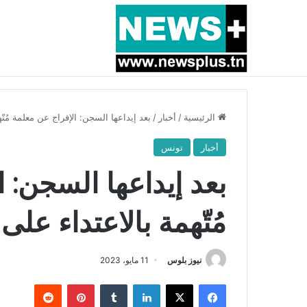
أخبار عاجلة
بسبب المرزوقي وبتكليف من سعيّد: الخارجية تستدعي
الرئيسية
/
أخبار
/
بعد إيداعها السجن: الإفراج عن معلمة مُتّه
أخبار
تونس
بعد إيداعها السجن: 
مُتّهمة بالاعتداء على
نيوز بلوس
11 مايو، 2023
فيسبوك
X
لينكدإن
بينتيريست