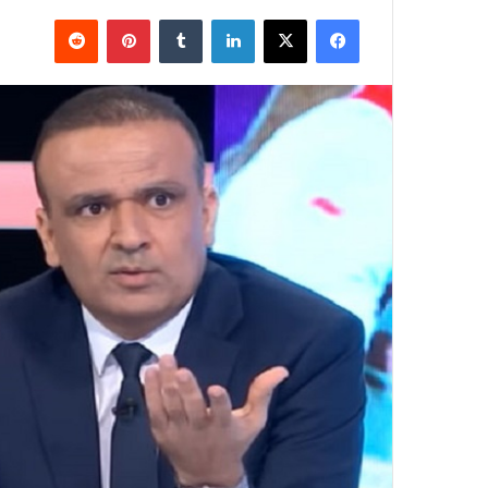
فيسبوك
X
لينكدإن
بينتيريست