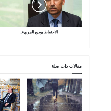
الاحتفاظ بوديع الجريء..
مقالات ذات صلة