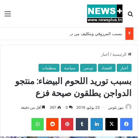
بحث عن
الق
بسبب المرزوقي وبتكليف من سعيّد: الخارجية تستدعي السفيرة الفرنسية بتونس وتبلغها احتجاجا شديد اللهجة !!
الرئيسية
/
أخبار
أخبار
اقتصاد
تونس
سياسة
منظمات
بسبب توريد اللحوم البيضاء: منتجو
الدواجن يطلقون صيحة فزع
نيوز بلوس
23 يوليو، 2019
0
367
أقل من دقيقة
فيسبوك
X
لينكدإن
بينتيريست
واتساب