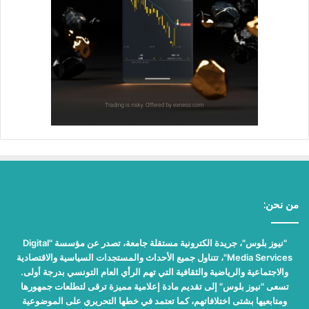
من نحن:
"نيوز بلوس"، جريدة الكترونية مستقلة جامعة، تصدر عن مؤسسة "Digital
Media Services"، تتناول جميع الأحداث والمستجدات السياسية والاقتصادية
والاجتماعية والرياضية والثقافية التي تهم الرأي العام التونسي بدرجة أولى.
تسعى "نيوز بلوس" إلى تقديم مادة إعلامية مميزة ترقى لتطلعات جمهورها
ومتابعيها بشتى اختلافاتهم، كما تعتمد في خطها التحريري على الموضوعية