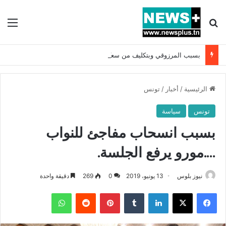
بحث عن
الق
بسبب المرزوقي وبتكليف من سعيّد: الخارجية تستدعي السفيرة الفرنسية بتونس وتبلغها احتجاجا شديد اللهجة !!
الرئيسية
/
أخبار
/
تونس
تونس
سياسة
بسبب انسحاب مفاجئ للنواب
….مورو يرفع الجلسة.
نيوز بلوس
13 يونيو، 2019
0
269
دقيقة واحدة
فيسبوك
X
لينكدإن
بينتيريست
واتساب