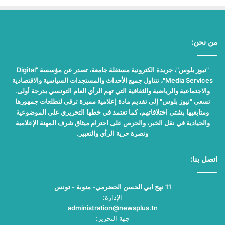
من نحن:
"نيوز بلوس"، جريدة الكترونية مستقلة جامعة، تصدر عن مؤسسة "Digital
Media Services"، تتناول جميع الأحداث والمستجدات السياسية والاقتصادية
والاجتماعية والرياضية والثقافية التي تهم الرأي العام التونسي بدرجة أولى.
تسعى "نيوز بلوس" إلى تقديم مادة إعلامية مميزة ترقى لتطلعات جمهورها
ومتابعيها بشتى اختلافاتهم، كما تعتمد في خطها التحريري على الموضوعية
والحيادية في نقل الخبر، والحرص على احترام ميثاق شرف المهنة الإعلامية
ونصرة حرية الرأي والتعبير.
اتصل بنا:
11 نهج ابي الحسن الحضرمي- منوبة - تونس
الإدارة:
administration@newsplus.tn
جهة التحرير: