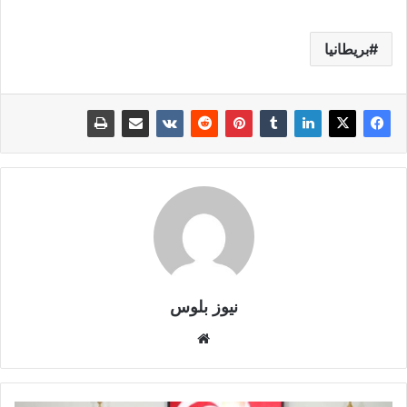
بريطانيا
نيوز بلوس
موقع
الويب