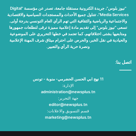
"نيوز بلوس"، جريدة الكترونية مستقلة جامعة، تصدر عن مؤسسة "Digital
Media Services"، تتناول جميع الأحداث والمستجدات السياسية والاقتصادية
والاجتماعية والرياضية والثقافية التي تهم الرأي العام التونسي بدرجة أولى.
تسعى "نيوز بلوس" إلى تقديم مادة إعلامية مميزة ترقى لتطلعات جمهورها
ومتابعيها بشتى اختلافاتهم، كما تعتمد في خطها التحريري على الموضوعية
والحيادية في نقل الخبر، والحرص على احترام ميثاق شرف المهنة الإعلامية
ونصرة حرية الرأي والتعبير.
اتصل بنا:
11 نهج ابي الحسن الحضرمي- منوبة - تونس
الإدارة:
administration@newsplus.tn
جهة التحرير:
editor@newsplus.tn
قسم التسويق والاعلانات:
marketing@newsplus.tn