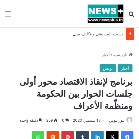
بحث عن
الق
بسبب المرزوقي وبتكليف من سعيّد: الخارجية تستدعي السفيرة الفرنسية بتونس وتبلغها احتجاجا شديد اللهجة !!
الرئيسية
/
أخبار
أخبار
تونس
برنامج لإنقاذ الاقتصاد محور أولى
جلسات الحوار بين الحكومة
ومنظّمة الأعراف
نيوز بلوس
18 سبتمبر، 2020
0
259
دقيقة واحدة
فيسبوك
X
لينكدإن
بينتيريست
واتساب