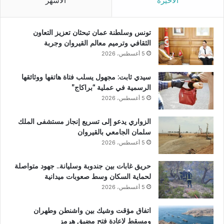
الأخيرة
الأشهر
تونس وسلطنة عمان تبحثان تعزيز التعاون
الثقافي وترميم معالم القيروان وجربة
5 أغسطس، 2026
سيدي ثابت: مجهول يسلب فتاة هاتفها ووثائقها
الرسمية في عملية “براكاج”
5 أغسطس، 2026
الزواري يدعو إلى تسريع إنجاز مستشفى الملك
سلمان الجامعي بالقيروان
5 أغسطس، 2026
حريق غابات بين جندوبة وسليانة.. جهود متواصلة
لحماية السكان وسط صعوبات ميدانية
5 أغسطس، 2026
اتفاق مؤقت وشيك بين واشنطن وطهران
ومسقط لإعادة فتح مضيق هرمز