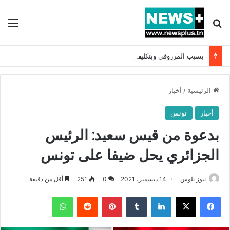
بحث عن
الق
بسبب المرزوقي وبتكليف من سعيّد: الخارجية تستدعي السفيرة الفرنسية بتونس وتبلغها احتجاجا شديد اللهجة !!
الرئيسية
/
أخبار
أخبار
تونس
بدعوة من قيس سعيد: الرئيس
الجزائري يحل ضيفا على تونس
نيوز بلوس
14 ديسمبر، 2021
0
251
أقل من دقيقة
فيسبوك
X
لينكدإن
بينتيريست
واتساب