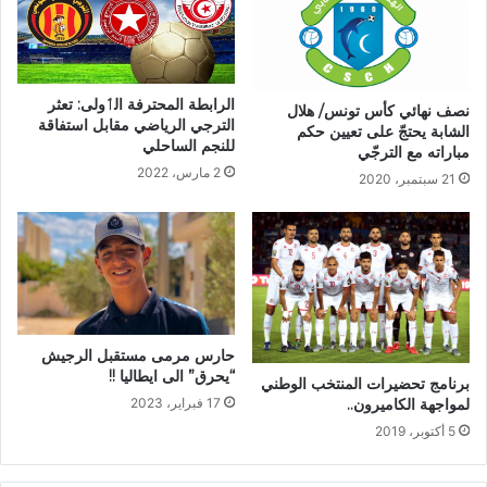
الرابطة المحترفة الٲولى: تعثر
نصف نهائي كأس تونس/ هلال
الترجي الرياضي مقابل استفاقة
الشابة يحتجّ على تعيين حكم
للنجم الساحلي
مباراته مع الترجّي
2 مارس، 2022
21 سبتمبر، 2020
حارس مرمى مستقبل الرجيش
“يحرق” الى ايطاليا !!
برنامج تحضيرات المنتخب الوطني
17 فبراير، 2023
لمواجهة الكاميرون..
5 أكتوبر، 2019