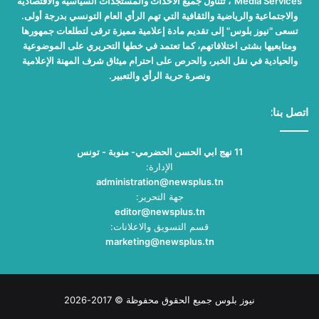
Media Services"، تتناول جميع الأحداث والمستجدات السياسية والاقتصادية
والاجتماعية والرياضية والثقافية التي تهم الرأي العام التونسي بدرجة أولى.
تسعى "نيوز بلوس" إلى تقديم مادة إعلامية مميزة ترقى لتطلعات جمهورها
ومتابعيها بشتى اختلافاتهم، كما تعتمد في خطها التحريري على الموضوعية
والحيادية في نقل الخبر، والحرص على احترام ميثاق شرف المهنة الإعلامية
ونصرة حرية الرأي والتعبير.
اتصل بنا:
11 نهج ابي الحسن الحضرمي- منوبة - تونس
الإدارة:
administration@newsplus.tn
جهة التحرير:
editor@newsplus.tn
قسم التسويق والاعلانات:
marketing@newsplus.tn
نيوز بلوس جميع الحقوق محفوظة © 2017-2026