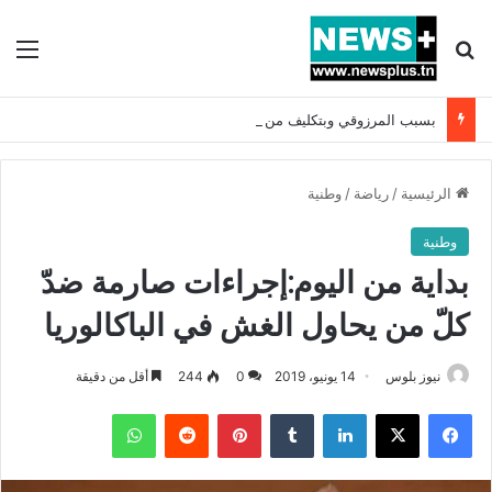
بحث عن
الق
بسبب المرزوقي وبتكليف من سعيّد: الخارجية تستدعي السفيرة الفرنسية بتونس وتبلغها احتجاجا شديد اللهجة !!
الرئيسية
/
رياضة
/
وطنية
وطنية
بداية من اليوم:إجراءات صارمة ضدّ
كلّ من يحاول الغش في الباكالوريا
نيوز بلوس
14 يونيو، 2019
0
244
أقل من دقيقة
فيسبوك
X
لينكدإن
بينتيريست
واتساب