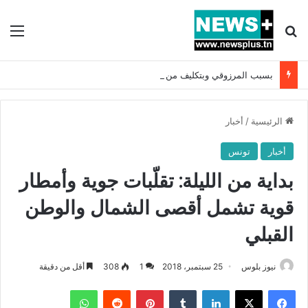
بحث عن
الق
بسبب المرزوقي وبتكليف من سعيّد: الخارجية تستدعي السفيرة الفرنسية بتونس وتبلغها احتجاجا شديد اللهجة !!
الرئيسية
/
أخبار
أخبار
تونس
بداية من الليلة: تقلّبات جوية وأمطار
قوية تشمل أقصى الشمال والوطن
القبلي
نيوز بلوس
25 سبتمبر، 2018
1
308
أقل من دقيقة
فيسبوك
X
لينكدإن
بينتيريست
واتساب