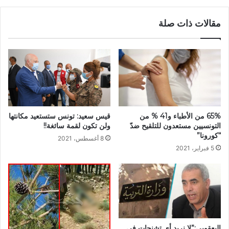
مقالات ذات صلة
قيس سعيد: تونس ستستعيد مكانتها
65% من الأطباء و41 % من
ولن تكون لقمة سائغة!!
التونسيين مستعدون للتلقيح ضدّ
“كورونا”
8 أغسطس، 2021
5 فبراير، 2021
اليعقوبي:”لا نريد أي تشنجات في