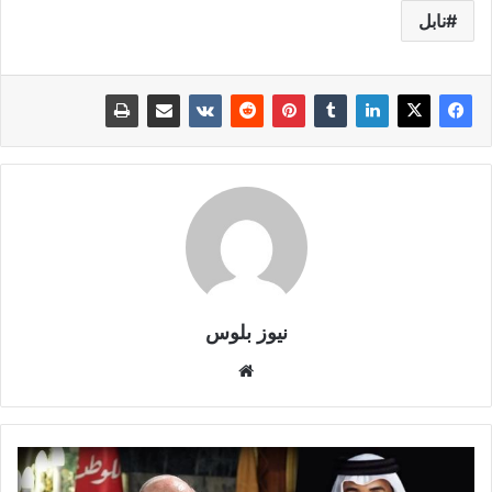
نابل
نيوز بلوس
موقع
الويب