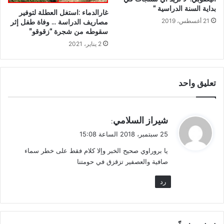
بداية السنة الدراسية “
غارالدماء :استغل العطلة لتوفير
21 أغسطس، 2019
مصاريف الدراسة … وفاة طفل إثر
سقوطه من شجرة “زقوقو”
2 يناير، 2021
تعليق واحد
ي
شيراز السلامي
:
ق
25 سبتمبر، 2018 الساعة 15:08
و
يا بروراوي صحيح الخبر وإلا كلام فقط على خطر سماء
ل
صافية والعصفير تزقزق في حومتنا
رد