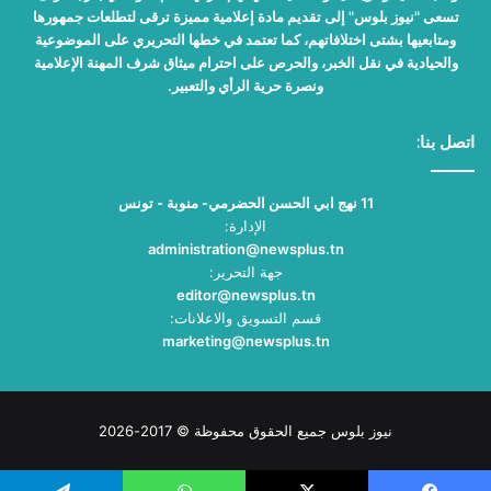
تسعى "نيوز بلوس" إلى تقديم مادة إعلامية مميزة ترقى لتطلعات جمهورها
ومتابعيها بشتى اختلافاتهم، كما تعتمد في خطها التحريري على الموضوعية
والحيادية في نقل الخبر، والحرص على احترام ميثاق شرف المهنة الإعلامية
ونصرة حرية الرأي والتعبير.
اتصل بنا:
11 نهج ابي الحسن الحضرمي- منوبة - تونس
الإدارة:
administration@newsplus.tn
جهة التحرير:
editor@newsplus.tn
قسم التسويق والاعلانات:
marketing@newsplus.tn
نيوز بلوس جميع الحقوق محفوظة © 2017-2026