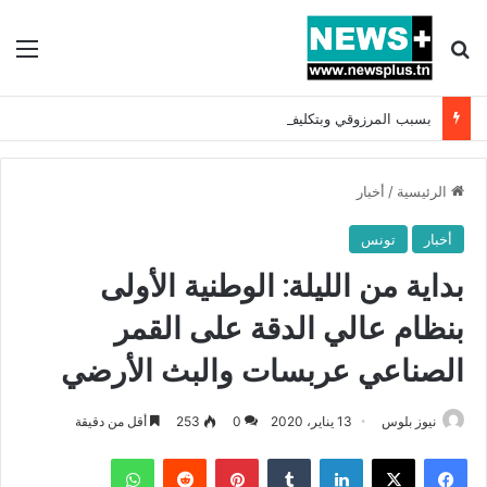
بحث عن
الق
بسبب المرزوقي وبتكليف من سعيّد: الخارجية تستدعي السفيرة الفرنسية بتونس وتبلغها احتجاجا شديد اللهجة !!
الرئيسية
/
أخبار
أخبار
تونس
بداية من الليلة: الوطنية الأولى
بنظام عالي الدقة على القمر
الصناعي عربسات والبث الأرضي
نيوز بلوس
13 يناير، 2020
0
253
أقل من دقيقة
فيسبوك
X
لينكدإن
بينتيريست
واتساب