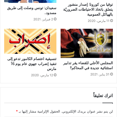
توقيا من كورونا: إصدار منشور
سعيدان: تونس وصلت إلى طريق
يتعلق باتخاذ الاحتياطات الضروريّة
مسدود..
بالهياكل العمومية
2 فبراير، 2021
11 مارس، 2020
تنسيقية اعتصام الكامور تدعو إلى
المجلس الأعلي للقضاء يقر تدابير
تنفيذ إضراب جهوي عام يوم 16
استثنائية جديدة في المحاكم!!
مارس
31 يناير، 2021
12 مارس، 2020
اترك تعليقاً
لن يتم نشر عنوان بريدك الإلكتروني.
الحقول الإلزامية مشار إليها بـ
*