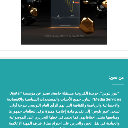
من نحن:
"نيوز بلوس"، جريدة الكترونية مستقلة جامعة، تصدر عن مؤسسة "Digital
Media Services"، تتناول جميع الأحداث والمستجدات السياسية والاقتصادية
والاجتماعية والرياضية والثقافية التي تهم الرأي العام التونسي بدرجة أولى.
تسعى "نيوز بلوس" إلى تقديم مادة إعلامية مميزة ترقى لتطلعات جمهورها
ومتابعيها بشتى اختلافاتهم، كما تعتمد في خطها التحريري على الموضوعية
والحيادية في نقل الخبر، والحرص على احترام ميثاق شرف المهنة الإعلامية