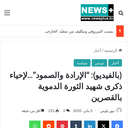
بحث عن
الق
بسبب المرزوقي وبتكليف من سعيّد: الخارجية تستدعي السفيرة الفرنسية بتونس وتبلغها احتجاجا شديد اللهجة !!
الرئيسية
/
أخبار
أخبار
تونس
سياسة
(بالفيديو): “الإرادة والصمود”…لإحياء
ذكرى شهيد الثورة الدموية
بالقصرين
نيوز بلوس
5 يناير، 2020
0
232
أقل من دقيقة
فيسبوك
X
لينكدإن
بينتيريست
واتساب