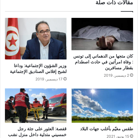
مقالات ذات صلة
كان متجها من الدهماني إلى تونس
: وفاة امرأتين في حادث اصطدام
وزير الشؤون الإجتماعية: وداعا
بقطار مسافرين
لشبح إفلاس الصناديق الإجتماعية
2 ديسمبر، 2019
17 ديسمبر، 2019
طقس مغيّم بأغلب جهات البلاد
قفصة: العثور على جثة رجل
خمسيني متدلية داخل منزل نشب
15 يونيو، 2021