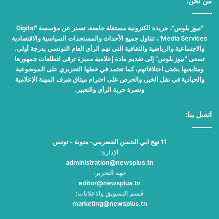
من نحن:
"نيوز بلوس"، جريدة الكترونية مستقلة جامعة، تصدر عن مؤسسة "Digital
Media Services"، تتناول جميع الأحداث والمستجدات السياسية والاقتصادية
والاجتماعية والرياضية والثقافية التي تهم الرأي العام التونسي بدرجة أولى.
تسعى "نيوز بلوس" إلى تقديم مادة إعلامية مميزة ترقى لتطلعات جمهورها
ومتابعيها بشتى اختلافاتهم، كما تعتمد في خطها التحريري على الموضوعية
والحيادية في نقل الخبر، والحرص على احترام ميثاق شرف المهنة الإعلامية
ونصرة حرية الرأي والتعبير.
اتصل بنا:
11 نهج ابي الحسن الحضرمي- منوبة - تونس
الإدارة:
administration@newsplus.tn
جهة التحرير:
editor@newsplus.tn
قسم التسويق والاعلانات:
marketing@newsplus.tn