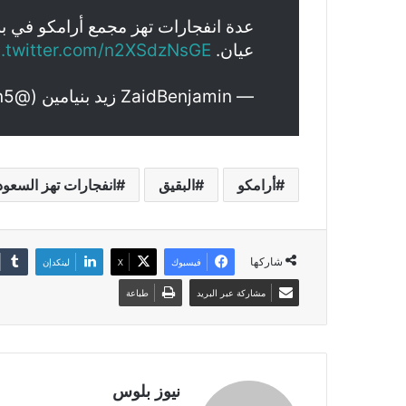
عدة انفجارات تهز مجمع أرامكو في ب
عيان.
c.twitter.com/n2XSdzNsGE
— ZaidBenjamin زيد بنيامين (@ZaidBenjamin5)
أرامكو
البقيق
انفجارات تهز السعود
شاركها
فيسبوك
X
لينكدإن
مشاركة عبر البريد
طباعة
نيوز بلوس