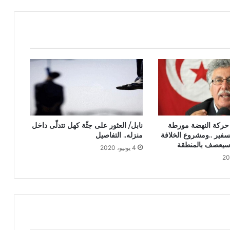
 حركة النهضة مورطة
نابل/ العثور على جثّة كهل تتدلّى داخل
فير ..ومشروع الخلافة
منزله.. التفاصيل
سيعصف بالمنطقة
4 يونيو، 2020