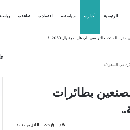
الرئيسية
أخبار
سياسة
اقتصاد
ثقافة
رياضة
 السفيرة الفرنسية بتونس وتبلغها احتجاجا شديد اللهجة !!
ت
ة في السعوديّة..
مصنعين بطائرات
.
0
275
أقل من دقيقة