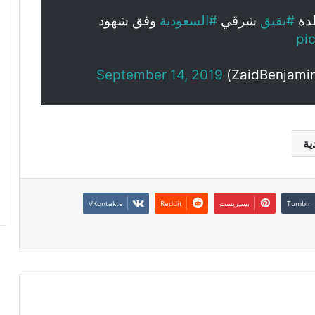
لدة
#بقيق
شرقي
#السعودية
وفق شهود
pi
September 14, 2019
ية
بينتيريست