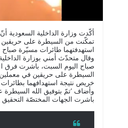
أكّدت وزارة الداخلية السعودية أن
تمكّنت من السيطرة على حريقين ان
استهدفتهما طائرات مسيّرة صباح اليوم السبت
وقال متحدّث أمني بوزارة الداخلية 
صباح اليوم السبت، باشرت فرق ال
السيطرة على حريقين في معملين 
خريص نتيجة استهدافهما بطائرات د
وأضاف ‘تمّ بتوفيق الله السيطرة ع
باشرت الجهات المختصّة التحقيق ف