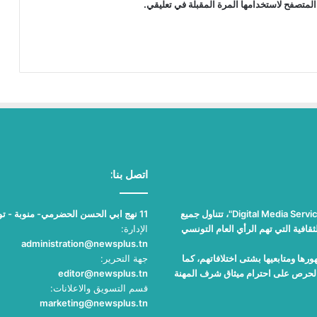
المتصفح لاستخدامها المرة المقبلة في تعليقي.
اتصل بنا:
"نيوز بلوس"، جريدة الكترونية مستقلة جامعة، تصدر عن مؤسسة "Digital Media Services"، تتناول جميع
11 نهج ابي الحسن الحضرمي- منوبة - تونس
قافية التي تهم الرأي العام التونسي
الإدارة:
administration@newsplus.tn
ها ومتابعيها بشتى اختلافاتهم، كما
جهة التحرير:
والحرص على احترام ميثاق شرف المهنة
editor@newsplus.tn
قسم التسويق والاعلانات:
marketing@newsplus.tn