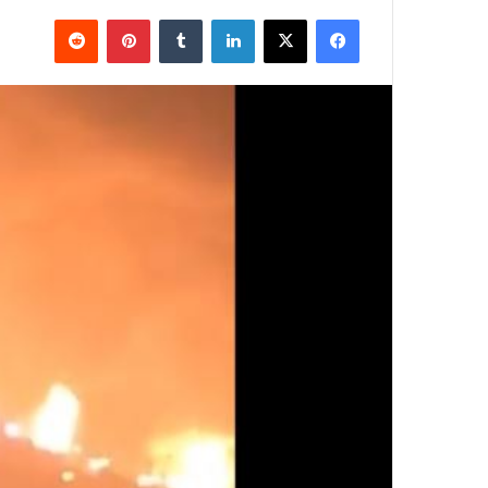
فيسبوك
X
لينكدإن
بينتيريست