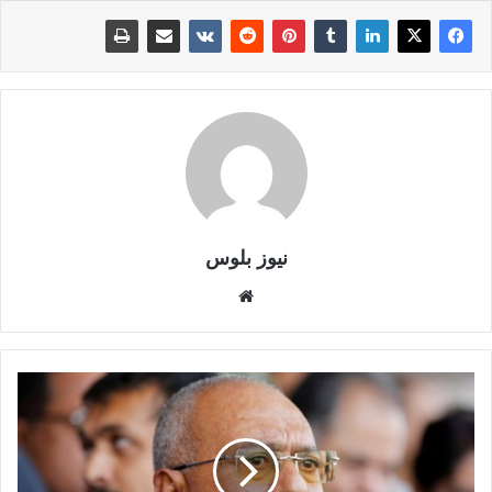
نيوز بلوس
موقع
الويب