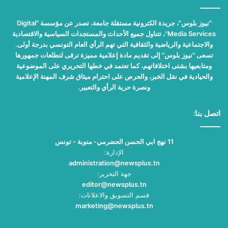
"نيوز بلوس"، جريدة الكترونية مستقلة جامعة، تصدر عن مؤسسة "Digital
Media Services"، تتناول جميع الأحداث والمستجدات السياسية والاقتصادية
والاجتماعية والرياضية والثقافية التي تهم الرأي العام التونسي بدرجة أولى.
تسعى "نيوز بلوس" إلى تقديم مادة إعلامية مميزة ترقى لتطلعات جمهورها
ومتابعيها بشتى اختلافاتهم، كما تعتمد في خطها التحريري على الموضوعية
والحيادية في نقل الخبر، والحرص على احترام ميثاق شرف المهنة الإعلامية
ونصرة حرية الرأي والتعبير.
اتصل بنا:
11 نهج ابي الحسن الحضرمي- منوبة - تونس
الإدارة:
administration@newsplus.tn
جهة التحرير:
editor@newsplus.tn
قسم التسويق والاعلانات:
marketing@newsplus.tn