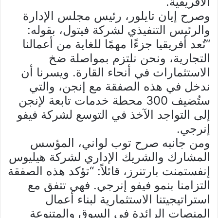
الأفريقية.
وصرح إيان تايلور، رئيس مجلس الإدارة
والرئيس التنفيذي لشركة فيتول، بقوله:
“تُعد أفريقيا جزءًا مهمًا للغاية من أعمالنا
التجارية، ونحن نلتزم بمواصلة ضخ
الاستثمارات في أنحاء القارة. ويسرنا أن
ندخل في هذه الصفقة مع إنجن، والتي
ستُضيف 300 محطة خدمات تابعة لإنجن
إلى التواجد الآخذ في التوسع لشركة فيفو
إنرجي.
ومن جانبه صرح توب لواني، المؤسس
المشارك والشريك الإداري لشركة هيليوس
إنفستمنت بارتنرز، قائلاً: “تؤكد هذه الصفقة
التزامنا بنمو فيفو إنرجي. فهي تتفق مع
استراتيجيتنا الاستثمارية لبناء أعمال
المنصات الرائدة في السوق والمتنوعة