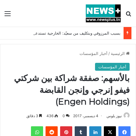
بحث عن
الق
بسبب المرزوقي وبتكليف من سعيّد: الخارجية تستدعي السفيرة الفرنسية بتونس وتبلغها احتجاجا شديد اللهجة !!
الرئيسية
/
أخبار المؤسسات
أخبار المؤسسات
بالأسهم: صفقة شراكة بين شركتي
فيفو إنرجي وإنجن القابضة
(Engen Holdings)
نيوز بلوس
4 ديسمبر، 2017
0
436
3 دقائق
فيسبوك
X
لينكدإن
بينتيريست
واتساب