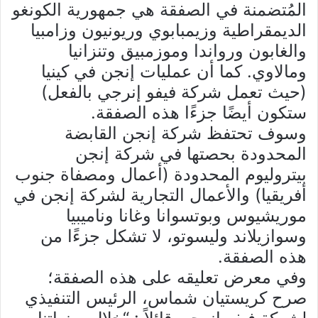
المُتضمنة في الصفقة هي جمهورية الكونغو
الديمقراطية وزيمبابوي وريونيون وزامبيا
والغابون ورواندا وموزمبيق وتنزانيا
ومالاوي. كما أن عمليات إنجن في كينيا
(حيث تعمل شركة فيفو إنرجي بالفعل)
ستكون أيضًا جزءًا هذه الصفقة.
وسوف تحتفظ شركة إنجن القابضة
المحدودة بحصتها في شركة إنجن
بيتروليوم المحدودة (أعمال ومصفاة جنوب
أفريقيا) والأعمال التجارية لشركة إنجن في
موريشيوس وبوتسوانا وغانا وناميبيا
وسوازيلاند وليسوتو، لا تشكل جزءًا من
هذه الصفقة.
وفي معرض تعليقه على هذه الصفقة؛
صرح كريستيان شماس، الرئيس التنفيذي