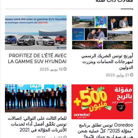
أورنج تونس الشريك الرسمي
PROFITEZ DE L’ÉTÉ AVEC
لمهرجانات الحمامات وبنزرت
LA GAMME SUV HYUNDAI
الدوليين
16 يونيو، 2025
21 يوليو، 2023
للعام الثالث على التوالي: اتصالات
تونس تحّقّق أفضل أداء لخدمات
Ooredoo تونس تطلق برنامج
الأنترنات الجوّالة في 2021
“مفوّلة 2025”: كلّ عملية شحن
هي فرصة لربح جوائز قيّمة!!
24 مارس، 2022