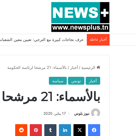
أخبار عاجلة
بسبب المرزوقي وبتكليف من سعيّد: الخارجية تستدعي
الرئيسية
/
أخبار
/
بالأسماء: 21 مرشحا لرئاسة الحكومة
أخبار
تونس
سياسة
بالأسماء: 21 مرشحا لرئاسة الحكومة
نيوز بلوس
17 يناير، 2020
فيسبوك
X
لينكدإن
بينتيريست