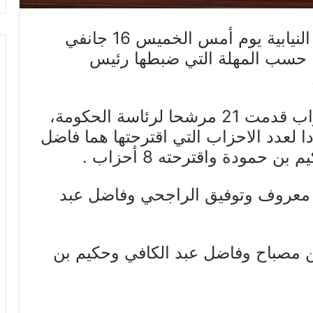
قدمت الاحزاب والكتل والائتلافات النيابية يوم أمس الخميس 16 جانفي
مة، حسب المهلة التي ضبطها رئيس
وعلم “الشارع المغاربي”: ان الاحزاب قدمت 21 مرشحا لرئاسة الحكومة،
ا لعدد الاحزاب التي اقترحتها هما فاضل
ور معروف وتوفيق الراجحي وفاضل عبد
ن مصباح وفاضل عبد الكافي وحكيم بن