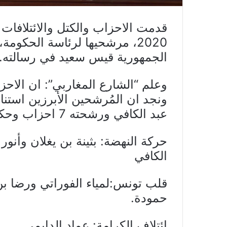
2020، مرشحيها لرئاسة الحكو
الجمهورية قيس سعيد في رسالته.
ونجد ان المُرشحين الأبرزين استناد
عبد الكافي ورشحته 7 احزاب وحكيم بن حمودة واقترحته 8 أحزاب .
حركة النهضة: بثينة بن يغلان وأن
الكافي
قلب تونس:لمياء الفوراتي ورضا ب
حمودة.
ائتلاف الكرامة: عماد الدايمي