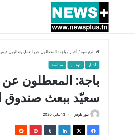
أخبار عاجلة
بسبب المرزوقي وبتكليف من سعيّد: الخارجية تستدعي
الرئيسية
/
أخبار
/
باجة: المعطلون عن العمل يطالبون قيس 
أخبار
تونس
سياسة
باجة: المعطلون عن 
سعيّد ببعث صندوق ا
نيوز بلوس
13 يناير، 2020
فيسبوك
X
لينكدإن
بينتيريست