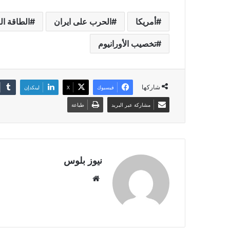
أمريكا
الحرب على ايران
الطاقة ال
تخصيب الأورانيوم
شاركها
فيسبوك
X
لينكدإن
مشاركة عبر البريد
طباعة
نيوز بلوس
موقع
الويب