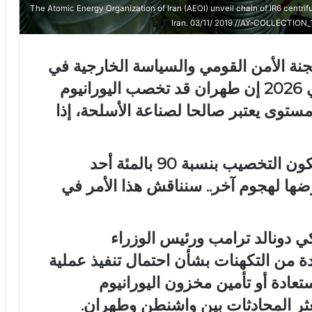
The Atomic Energy Organization of Iran (AEOI) unveil chain of IR6 centrifu
Iran. 03/11/ 2019 //AY-COLLECTION
جنة الأمن القومي والسياسة ​الخارجية في
‌البرلمان الإيراني اليوم الثلاثاء 12 ماي 2026 إن طهران ‌قد ‌تخصب اليورانيوم
 ‌90 بالمئة، وهو ‌مستوى ⁠يعتبر صالحا لصناعة الأسلحة، إذا
وكتب ⁠رضائي على منصة ⁠إكس “قد يكون ​التخصيب ⁠بنسبة ​90 بالمئة أحد
رضها لهجوم آخر.. سنناقش ​هذا الأمر ‌في
ي دونالد ترامب ورئيس الوزراء
دة من التكهنات بشأن احتمال تنفيذ عملية
ادة أو تأمين مخزون اليورانيوم
عثر المحادثات بين واشنطن وطهران.