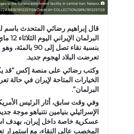
ges in the Natanz enrichment facility in central Iran. Natanz.
_1724.8819/1912251129/Credit:AY-COLLECTION/SIPA/1912251129
قال ​إبراهيم ⁠رضائي المتحدث باسم ل
بنسبة نقاء تصل إلى
⁠تعرضت ‌البلاد لهجوم جديد.
الخيارات المتاحة لإيران ​في حالة تع
البرلمان”.
وفي وقت سابق، أثار الرئيس الأمريك
الإسرائيلي بنيامين نتنياهو موجة جدي
عسكرية خاصة داخل إيران، بهدف استع
المخصب عالي النقاء، مع استمرار ت