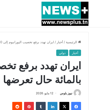
أخبار عاجلة
بسبب المرزوقي وبتكليف من سعيّد: الخارجية تستدعي
الرئيسية
/
أخبار
/
ايران تهدد برفع تخصيب اليورانيوم إلى 90 بالمائة حال تعرضها لهجوم جديد !!
أخبار
دولي
بالمائة حال تعرضها ل
نيوز بلوس
12 مايو، 2026
فيسبوك
X
لينكدإن
بينتيريست