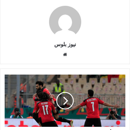
نيوز بلوس
موقع
الويب