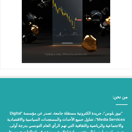
من نحن:
"نيوز بلوس"، جريدة الكترونية مستقلة جامعة، تصدر عن مؤسسة "Digital
Media Services"، تتناول جميع الأحداث والمستجدات السياسية والاقتصادية
والاجتماعية والرياضية والثقافية التي تهم الرأي العام التونسي بدرجة أولى.
تسعى "نيوز بلوس" إلى تقديم مادة إعلامية مميزة ترقى لتطلعات جمهورها