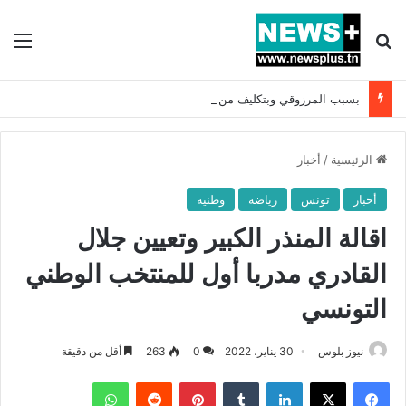
بحث عن
الق
بسبب المرزوقي وبتكليف من سعيّد: الخارجية تستدعي السفيرة الفرنسية بتونس وتبلغها احتجاجا شديد اللهجة !!
الرئيسية
/
أخبار
أخبار
تونس
رياضة
وطنية
اقالة المنذر الكبير وتعيين جلال
القادري مدربا أول للمنتخب الوطني
التونسي
نيوز بلوس
30 يناير، 2022
0
263
أقل من دقيقة
فيسبوك
X
لينكدإن
بينتيريست
واتساب