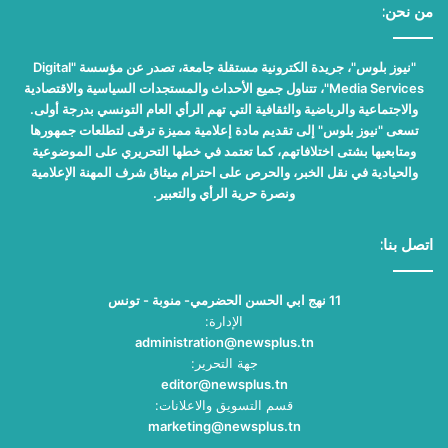
من نحن:
"نيوز بلوس"، جريدة الكترونية مستقلة جامعة، تصدر عن مؤسسة "Digital
Media Services"، تتناول جميع الأحداث والمستجدات السياسية والاقتصادية
والاجتماعية والرياضية والثقافية التي تهم الرأي العام التونسي بدرجة أولى.
تسعى "نيوز بلوس" إلى تقديم مادة إعلامية مميزة ترقى لتطلعات جمهورها
ومتابعيها بشتى اختلافاتهم، كما تعتمد في خطها التحريري على الموضوعية
والحيادية في نقل الخبر، والحرص على احترام ميثاق شرف المهنة الإعلامية
ونصرة حرية الرأي والتعبير.
اتصل بنا:
11 نهج ابي الحسن الحضرمي- منوبة - تونس
الإدارة:
administration@newsplus.tn
جهة التحرير:
editor@newsplus.tn
قسم التسويق والاعلانات:
marketing@newsplus.tn