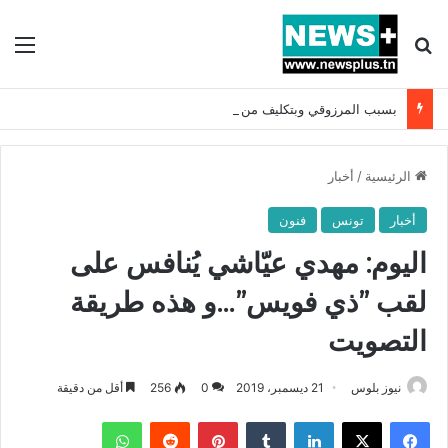
بحث عن
الق
بسبب المرزوقي وبتكليف من سعيّد: الخارجية تستدعي السفيرة الفرنسية بتونس وتبلغها احتجاجا شديد اللهجة !!
الرئيسية
/
أخبار
أخبار
تونس
فنون
اليوم: مهدي عيّاشي يُنافس على
لقب ”ذي فويس”…و هذه طريقة
التصويت
نيوز بلوس
21 ديسمبر، 2019
0
256
أقل من دقيقة
فيسبوك
X
لينكدإن
بينتيريست
واتساب