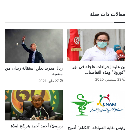
مقالات ذات صلة
بن علية: إجراءات عاجلة في بؤر
ريال مدريد يعلن استقالة زيدان من
“كورونا” وهذه التفاصيل..
منصبه
23 سبتمبر، 2020
27 مايو، 2021
رسميّ/ أحمد أحمد يترشّح لمدّة
رئيس نقابة الصيادلة: “الكنام” أصبح