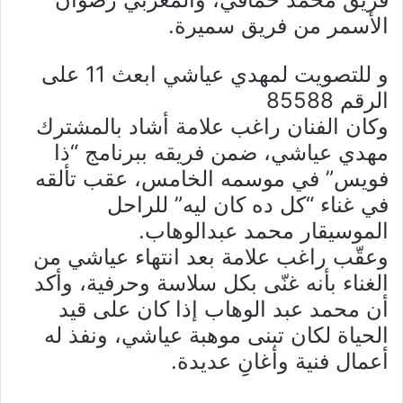
الأسمر من فريق سميرة.
و للتصويت لمهدي عياشي ابعث 11 على
الرقم 85588
وكان الفنان راغب علامة أشاد بالمشترك
مهدي عياشي، ضمن فريقه ببرنامج “ذا
فويس” في موسمه الخامس، عقب تألقه
في غناء “كل ده كان ليه” للراحل
الموسيقار محمد عبدالوهاب.
وعقّب راغب علامة بعد انتهاء عياشي من
الغناء بأنه غنّى بكل سلاسة وحرفية، وأكد
أن محمد عبد الوهاب إذا كان على قيد
الحياة لكان تبنى موهبة عياشي، ونفذ له
أعمال فنية وأغانِِ عديدة.