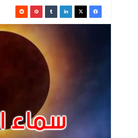
فيسبوك
X
لينكدإن
بينتيريست