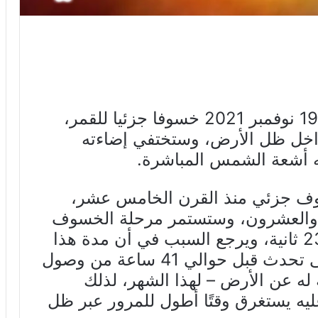
تشهد الكرة الأرضية اليوم الجمعة 19 نوفمبر 2021 خسوفا جزئيا للقمر،
خل ظل الأرض، وستختفي إضاءته
 أشعة الشمس المباشرة.
ف جزئي منذ القرن الخامس عشر،
والعشرون، وستستمر مرحلة الخسوف
الجزئي 3 ساعات، و 28 دقيقة و 23 ثانية، ويرجع السبب في أن مدة هذا
الخسوف طويلة لأن ذروته العظمى تحدث قبل حوالي 41 ساعة من وصول
 له عن الأرض – لهذا الشهر، لذلك
ه يستغرق وقتًا أطول للمرور عبر ظل