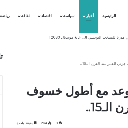
الرئيسية
أخبار
سياسة
اقتصاد
ثقافة
رياضة
 السفيرة الفرنسية بتونس وتبلغها احتجاجا شديد اللهجة !!
ت
ي للقمر منذ القرن الـ15..
موعد مع أطول خسوف
لـ15..
0
264
دقيقة واحدة