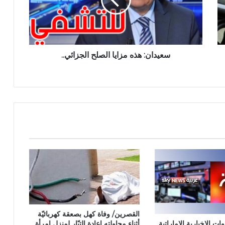
سعيدان: هذه مزايا الصلح الجزائي..
القصرين/ وفاة كهل بصعقة كهربائيّة
أثناء محاولته إعادة التيّار لمنزل امرأة
ت الإخبارية الإماراتية