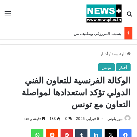
بحث عن
الق
بسبب المرزوقي وبتكليف من سعيّد: الخارجية تستدعي السفيرة الفرنسية بتونس وتبلغها احتجاجا شديد اللهجة !!
الرئيسية
/
أخبار
أخبار
تونس
الوكالة الفرنسية للتعاون الفني
الدولي تؤكد استعدادها لمواصلة
التعاون مع تونس
نيوز بلوس
5 فبراير، 2025
0
183
دقيقة واحدة
فيسبوك
X
لينكدإن
بينتيريست
واتساب