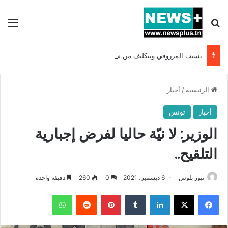
بحث عن
الق
بسبب المرزوقي وبتكليف من سعيّد: الخارجية تستدعي السفيرة الفرنسية بتونس وتبلغها احتجاجا شديد اللهجة !!
الرئيسية
/
أخبار
أخبار
تونس
الوزير: لا نيّة حاليا لفرض إجبارية
التلقيح..
نيوز بلوس
6 ديسمبر، 2021
0
260
دقيقة واحدة
فيسبوك
X
لينكدإن
بينتيريست
واتساب