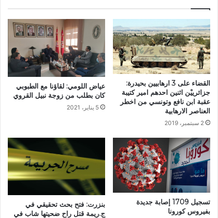
القضاء على 3 ارهابيين بحيدرة:
عياض اللومي: لقاؤنا مع الطبوبي
جزائرييْن اثنين احدهم امير كتيبة
كان بطلب من زوجة نبيل القروي
عقبة ابن نافع وتونسي من اخطر
5 يناير، 2021
العناصر الارهابية
2 سبتمبر، 2019
تسجيل 1709 إصابة جديدة
بنزرت: فتح بحث تحقيقي في
بفيروس كورونا
ج.ريمة قتل راح ضحيتها شاب في