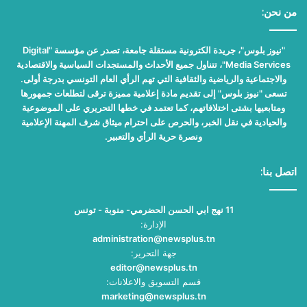
من نحن:
"نيوز بلوس"، جريدة الكترونية مستقلة جامعة، تصدر عن مؤسسة "Digital
Media Services"، تتناول جميع الأحداث والمستجدات السياسية والاقتصادية
والاجتماعية والرياضية والثقافية التي تهم الرأي العام التونسي بدرجة أولى.
تسعى "نيوز بلوس" إلى تقديم مادة إعلامية مميزة ترقى لتطلعات جمهورها
ومتابعيها بشتى اختلافاتهم، كما تعتمد في خطها التحريري على الموضوعية
والحيادية في نقل الخبر، والحرص على احترام ميثاق شرف المهنة الإعلامية
ونصرة حرية الرأي والتعبير.
اتصل بنا:
11 نهج ابي الحسن الحضرمي- منوبة - تونس
الإدارة:
administration@newsplus.tn
جهة التحرير:
editor@newsplus.tn
قسم التسويق والاعلانات:
marketing@newsplus.tn