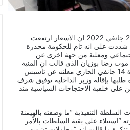
اكدت حركة النهضة اليوم الاثنين 24 جانفي 2022 ان الاسعار ارتفعت
شددت على انه تام للحكومة محذرة
جتماعي ومعلنة من جهة اخرى عن
 موت رضا بوزيان الذي قالت ان المنية
وافته اياما بعد مشاركته في مسيرة 14 جانفي الجاري معلنة عن تأسيس
طلبها بإقالة وزير الداخلية توفيق شرف
ن على خلفية الاحتجاجات السياسية منذ
السلطة التنفيذية “ما وصفته بالهيمنة
ته “استيلاء على بقية السلطات بالأمر
ستنكرة ما قالت انه “محاولات تشويه