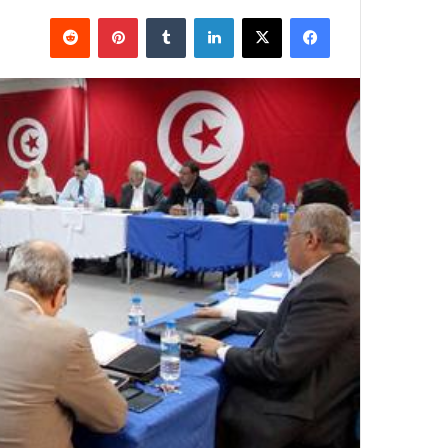
فيسبوك
X
لينكدإن
بينتيريست