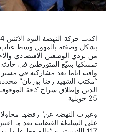
بشكل وصفته بالمهول وسط غياب 
من تردي الوضعين الاقتصادي والا
تمسكها بتتبّع المتورطين في حادثة
“مكتب الشهيد رضا بوزيان” مجددة 
الدين وإطلاق سراح كافة الموقوفي
25 جويلية.
وعبرت النهضة عن” رفضها محاولات 
على السلطة القضائية بعد ما اعتبر
117 اللادستوري”والضغط عليها م