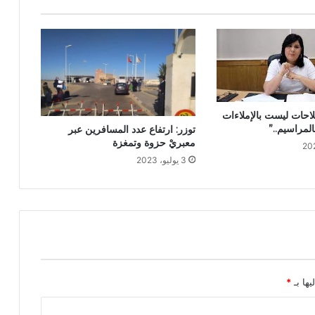
احات ليست بالإملاءات
لمراسيم..”
توزر: ارتفاع عدد المسافرين عبر
معبريْ حزوة وتمغزة
3 يوليو، 2023
يها بـ
*