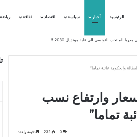
الرئيسية
أخبار
سياسة
اقتصاد
ثقافة
رياضة
 السفيرة الفرنسية بتونس وتبلغها احتجاجا شديد اللهجة !!
ت
لبطالة والحكومة غائبة تماما”
لأسعار وارتفاع نسب
بة تماما”
0
232
دقيقة واحدة