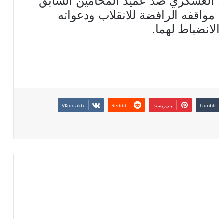
 العسكري ضد عميد المحامين السابق
 مواقفه الرافضة للانقلاب ودعواته
لانضباط لهما.
بينتيريست