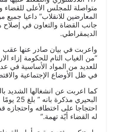
متواصلة للمجلس الأعلى للقضاء 
المعارضين للانقلاب” داعيا جميع م
جانب القضاة والتعاون في إصلاح ه
الديمقراطي.
واعربت في بيان صادر عنها عقب اجت
“من الغياب التام للحكومة إزاء الا
للعديد من المواد الأساسية في ع
في ظل الأوضاع الإجتماعية والاقتصا
كما اعربت عن انشغالها الشديد با
البحيري م
احتجاجا على اختطافه واحتجازه قس
له القضاء أيّة تهمة.”