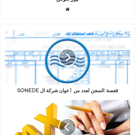
موقع
الويب
قفصة: السجن لعدد من ٲعوان شركة ال SONEDE