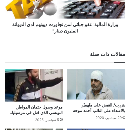
وزارة المالية: عفو جبائي لمن تجاوزت ديونهم لدى الديوانة
المليون دينار!!
مقالات ذات صلة
بنزرت/ القبض على متّهميْن
موعد وصول جثمان المواطن
بالاعتداء على النائب أحمد موحه
التونسي الذي قتل في مرسيليا..
29 سبتمبر، 2020
5 سبتمبر، 2025