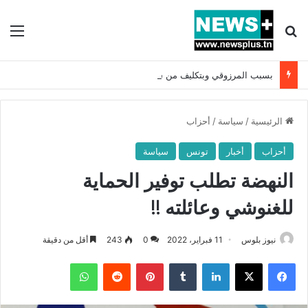
بحث عن
الق
بسبب المرزوقي وبتكليف من سعيّد: الخارجية تستدعي السفيرة الفرنسية بتونس وتبلغها احتجاجا شديد اللهجة !!
الرئيسية
/
سياسة
/
أحزاب
أحزاب
أخبار
تونس
سياسة
النهضة تطلب توفير الحماية
للغنوشي وعائلته !!
نيوز بلوس
11 فبراير، 2022
0
243
أقل من دقيقة
فيسبوك
X
لينكدإن
بينتيريست
واتساب