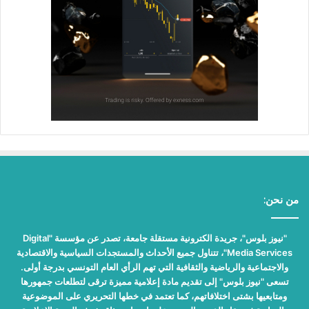
من نحن:
"نيوز بلوس"، جريدة الكترونية مستقلة جامعة، تصدر عن مؤسسة "Digital
Media Services"، تتناول جميع الأحداث والمستجدات السياسية والاقتصادية
والاجتماعية والرياضية والثقافية التي تهم الرأي العام التونسي بدرجة أولى.
تسعى "نيوز بلوس" إلى تقديم مادة إعلامية مميزة ترقى لتطلعات جمهورها
ومتابعيها بشتى اختلافاتهم، كما تعتمد في خطها التحريري على الموضوعية