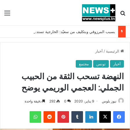
بحث عن
الق
بسبب المرزوقي وبتكليف من سعيّد: الخارجية تستدعي السفيرة الفرنسية بتونس وتبلغها احتجاجا شديد اللهجة !!
الرئيسية
/
أخبار
أخبار
تونس
مجتمع
النهضة تسحب الثقة من الحبيب
الجملي: العجمي الوريمي يوضح
نيوز بلوس
9 يناير، 2020
0
292
دقيقة واحدة
فيسبوك
X
لينكدإن
بينتيريست
واتساب