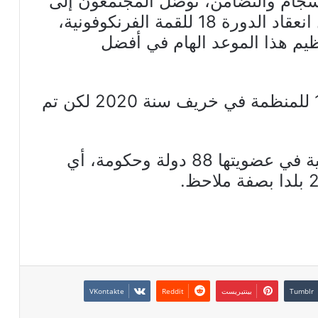
جام والتضامن، توصّل المجتمعون إلى
قرار توافقي يقضي بضرورة تأجيل انعقاد الدورة 18 للقمة الفرنكوفونية،
يم هذا الموعد الهام في أفضل
وكان من المقرر أن تلتئم القمة 18 للمنظمة في خريف سنة 2020 لكن تم
وتضم المنظمة الدولية للفرنكوفونية في عضويتها 88 دولة وحكومة، أي
بينتيريست