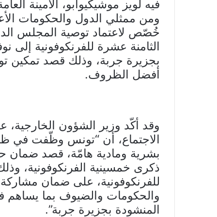
فيه لويز موشيكيوابو، الأمينة العام
ومن ممثلي الدول والحكومات الأعضا
خُصّص لاعتماد توصية المجلس الدائ
بجزيرة جربة، وذلك قصد تمكين تو
أفضل الظروف.
وقد أكّد وزير الشؤون الخارجية، 
الاجتماع، أن “تونس وظّفت في ظ
بشرية ومادية هامّة، قصد ضمان ح
ذكرى خمسينية الفرنكوفونية، وذل
للفرنكوفونية، على ضمان مشاركة 
والحكومات والضيوف بما يساهم في 
المنشودة بجزيرة جربة”.