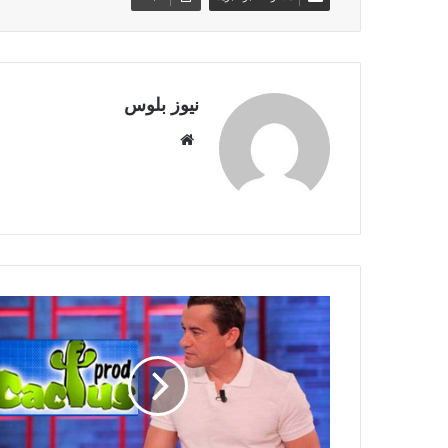
نيوز بلوس
موقع
الويب