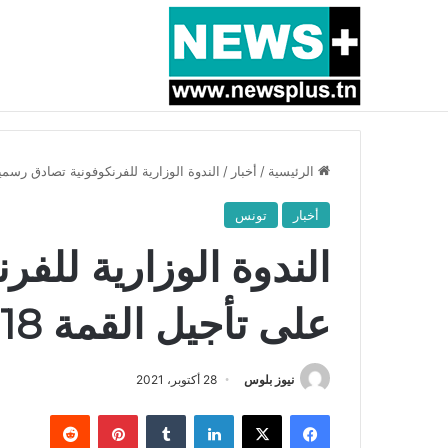
أخبار عاجلة
بسبب المرزوقي وبتكليف من سعيّد: الخارجية تستدعي
الرئيسية
/
أخبار
/
الندوة الوزارية للفرنكوفونية تصادق رسميا على تأجي
أخبار
تونس
الندوة الوزارية للف
على تأجيل القمة 18 للفرنكوفونية
نيوز بلوس
28 أكتوبر، 2021
فيسبوك
X
لينكدإن
بينتيريست