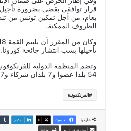
وفي إطار الحرص على ضمان الإنس
بعام، من أجل تمكين تونس من تنظ
الظروف الممكنة.
تأجيلها بسب انتشار جائحة كورونا.
54 بلدا عضوا و7 بلدان شركاء و27 بلدا بصفة ملاحظ.
الفرنكفونية
شاركها
فيسبوك
X
لينكدإن
مشاركة عبر البريد
طباعة