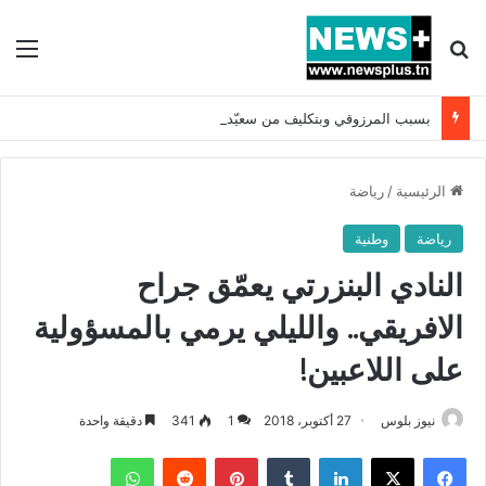
بحث عن
الق
بسبب المرزوقي وبتكليف من سعيّد: الخارجية تستدعي السفيرة الفرنسية بتونس وتبلغها احتجاجا شديد اللهجة !!
الرئيسية
/
رياضة
رياضة
وطنية
النادي البنزرتي يعمّق جراح
الافريقي.. والليلي يرمي بالمسؤولية
على اللاعبين!
نيوز بلوس
27 أكتوبر، 2018
1
341
دقيقة واحدة
فيسبوك
X
لينكدإن
بينتيريست
واتساب