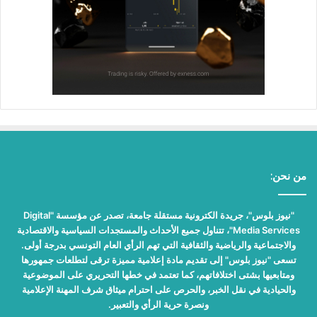
من نحن:
"نيوز بلوس"، جريدة الكترونية مستقلة جامعة، تصدر عن مؤسسة "Digital
Media Services"، تتناول جميع الأحداث والمستجدات السياسية والاقتصادية
والاجتماعية والرياضية والثقافية التي تهم الرأي العام التونسي بدرجة أولى.
تسعى "نيوز بلوس" إلى تقديم مادة إعلامية مميزة ترقى لتطلعات جمهورها
ومتابعيها بشتى اختلافاتهم، كما تعتمد في خطها التحريري على الموضوعية
والحيادية في نقل الخبر، والحرص على احترام ميثاق شرف المهنة الإعلامية
ونصرة حرية الرأي والتعبير.