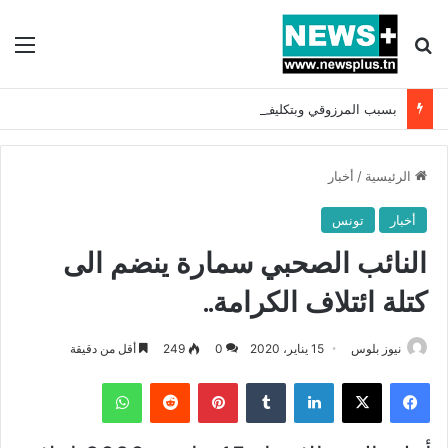
بحث عن
الق
بسبب المرزوقي وبتكليف من سعيّد: الخارجية تستدعي السفيرة الفرنسية بتونس وتبلغها احتجاجا شديد اللهجة !!
الرئيسية
/
أخبار
أخبار
تونس
النائب الصحبي سمارة ينضم الى
كتلة ائتلاف الكرامة..
نيوز بلوس
15 يناير، 2020
0
249
أقل من دقيقة
فيسبوك
X
لينكدإن
بينتيريست
واتساب