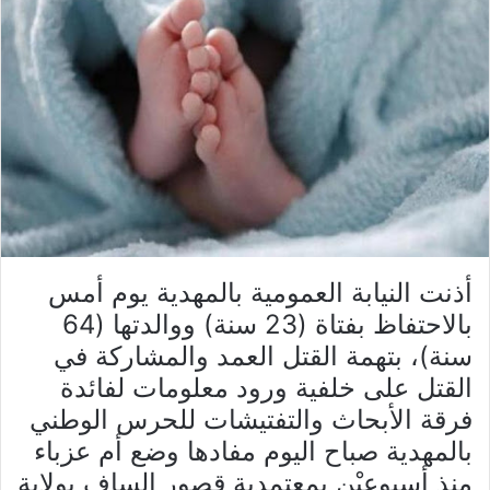
أذنت النيابة العمومية بالمهدية يوم أمس
بالاحتفاظ بفتاة (23 سنة) ووالدتها (64
سنة)، بتهمة القتل العمد والمشاركة في
القتل على خلفية ورود معلومات لفائدة
فرقة الأبحاث والتفتيشات للحرس الوطني
بالمهدية صباح اليوم مفادها وضع أم عزباء
منذ أسبوعيْن بمعتمدية قصور الساف بولاية