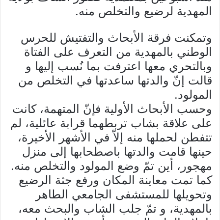
المهدية لرضيع والتخلص منه.
وتمكنت فرقة الأبحاث والتفتيش للحرس
الوطني بالمهدية من التعرف على الفتاة
وبالتحري معها اعترفت بما نُسب إليها و
قالت إنّ والدتها ساعدتها في التخلص من
المولود.
وحسب الأبحاث الأولية فإنّ المتهمة، كانت
على علاقة بشاب تربطهما قرابة عائلية، لم
تتفطن لحملها منه إلاّ في الأشهر الأخيرة،
حينها قامت والدتها باصطحابها إلى منزل
مهجور، أين تمّ وضع المولود والتخلص منه.
كما تمت معاينة المكان ورفع جثة الرضيع
وتحويلها للمستشفى الجامعي الطاهر
بالمهدية، و تمّ جلب الشاب والبحث معه،