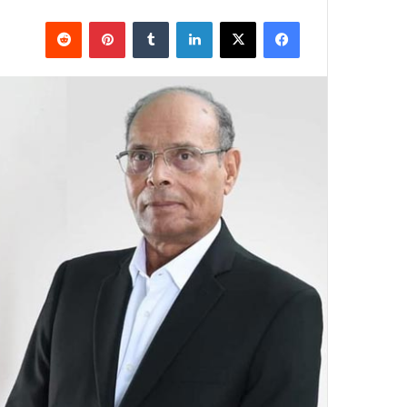
فيسبوك
X
لينكدإن
بينتيريست