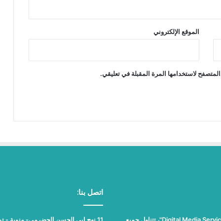
الموقع الإلكتروني
المتصفح لاستخدامها المرة المقبلة في تعليقي.
اتصل بنا:
"نيوز بلوس"، جريدة الكترونية مستقلة جامعة، تصدر عن مؤسسة "Digital Media Services"، تتناول جميع
11 نهج ابي الحسن الحضرمي- منوبة - تونس